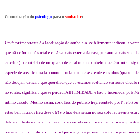
Comunicação do
psicólogo
para o
sonhador
:
Um fator importante é a localização do sonho que vc felizmente indicou: a varan
que não é íntima, é social e é a área mais externa da casa, portanto a mais socia
exterior (ao contrário de um quarto de casal ou um banheiro que têm outros sign
espécie de área destinada o mundo social e onde se atende estranhos (quando d
não desejam entrar, o que quer dizer que os estamos aceitando em nosso círculo m
no sonho, significa o que se perdeu: A INTIMIDADE, e isso o incomoda, pois Má
íntimo círculo. Mesmo assim, aos olhos do público (representado por N. e S.) ou
estão bem íntimos (seu desejo!?) e o fato dela sentar no seu colo representa est
dela é evidente e a carência de contato com ela estão bastante claros e explícito
provavelmente coube a vc. o papel passivo, ou seja, não foi seu desejo ou sua esc