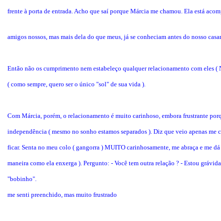
frente à porta de entrada. Acho que saí porque Márcia me chamou. Ela está aco
amigos nossos, mas mais dela do que meus, já se conheciam antes do nosso casa
Então não os cumprimento nem estabeleço qualquer relacionamento com eles ( N.
( como sempre, quero ser o único "sol" de sua vida ).
Com Márcia, porém, o relacionamento é muito carinhoso, embora frustrante por
independência ( mesmo no sonho estamos separados ). Diz que veio apenas me cu
ficar. Senta no meu colo ( gangorra ) MUITO carinhosamente, me abraça e me dá
maneira como ela enxerga ). Pergunto: - Você tem outra relação ? - Estou grávida
"bobinho".
me senti preenchido, mas muito frustrado