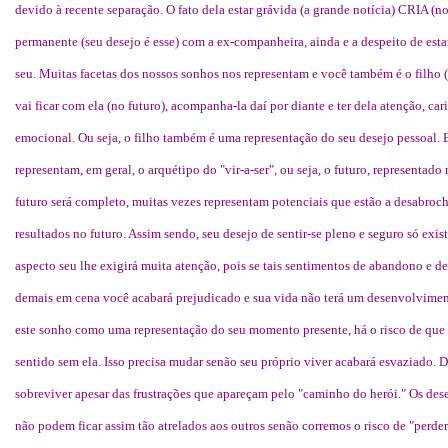
devido à recente separação. O fato dela estar grávida (a grande notícia) CRIA
permanente (seu desejo é esse) com a ex-companheira, ainda e a despeito de esta
seu. Muitas facetas dos nossos sonhos nos representam e você também é o filho 
vai ficar com ela (no futuro), acompanha-la daí por diante e ter dela atenção, car
emocional. Ou seja, o filho também é uma representação do seu desejo pessoal. 
representam, em geral, o arquétipo do "vir-a-ser", ou seja, o futuro, representad
futuro será completo, muitas vezes representam potenciais que estão a desabroch
resultados no futuro. Assim sendo, seu desejo de sentir-se pleno e seguro só existe
aspecto seu lhe exigirá muita atenção, pois se tais sentimentos de abandono e
demais em cena você acabará prejudicado e sua vida não terá um desenvolvime
este sonho como uma representação do seu momento presente, há o risco de que 
sentido sem ela. Isso precisa mudar senão seu próprio viver acabará esvaziado. 
sobreviver apesar das frustrações que apareçam pelo "caminho do herói." Os dese
não podem ficar assim tão atrelados aos outros senão corremos o risco de "perde