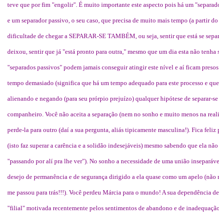
teve que por fim "engolir". É muito importante este aspecto pois há um "separador
e um separador passivo, o seu caso, que precisa de muito mais tempo (a partir d
dificultade de chegar a SEPARAR-SE TAMBÉM, ou seja, sentir que está se sep
deixou, sentir que já "está pronto para outra," mesmo que um dia esta não tenha
"separados passivos" podem jamais conseguir atingir este nível e aí ficam pres
tempo demasiado (significa que há um tempo adequado para este processo e que 
alienando e negando (para seu prórpio prejuízo) qualquer hipótese de separar-
companheiro. Você não aceita a separação (nem no sonho e muito menos na reali
perde-la para outro (daí a sua pergunta, aliás tipicamente masculina!). Fica feliz p
(isto faz superar a carência e a solidão indesejáveis) mesmo sabendo que ela não
"passando por alí pra lhe ver"). No sonho a necessidade de uma união inseparáv
desejo de permanência e de segurança dirigido a ela quase como um apelo (não 
me passou para trás!!!). Você perdeu Márcia para o mundo! A sua dependência 
"filial" motivada recentemente pelos sentimentos de abandono e de inadequação