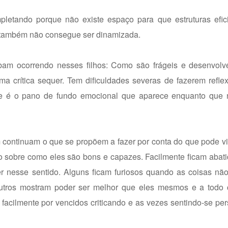
etando porque não existe espaço para que estruturas efic
 também não consegue ser dinamizada.
bam ocorrendo nesses filhos: Como são frágeis e desenvol
a crítica sequer. Tem dificuldades severas de fazerem refle
é o pano de fundo emocional que aparece enquanto que na
 continuam o que se propõem a fazer por conta do que pode v
o sobre como eles são bons e capazes. Facilmente ficam abati
er nesse sentido. Alguns ficam furiosos quando as coisas n
utros mostram poder ser melhor que eles mesmos e a todo 
facilmente por vencidos criticando e as vezes sentindo-se pe