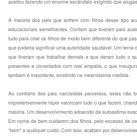
aceitou fazendo um enorme escândalo exigindo que aluga
A maioria dos pais que sofrem com filhos desse tipo a
educacionais semelhantes. Contam que tiveram pais auste
tudo para criar os filhos de modo bem diferente do que pa
que poderia significar uma autoridade saudável. Um tema d
que tiveram que trabalhar demais e que deram tudo o qu
presentes e conectados com real empatia, o que inaugura
também é importante, existindo na mesmíssima medida.
Ao contrário dos pais narcisistas perversos, estes não b
impreterivelmente hiper valorizam tudo o que fazem, cria
maioria. Um desenvolvimento adoecido da autoestima exa
Em nome de bem cuidarem dos filhos, pelo excesso de zelo
"bem" a qualquer custo. Com isso, acabam por desenvolver 