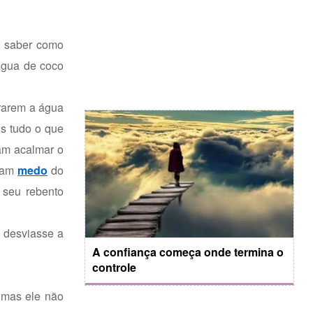
m saber como
 água de coco
rarem a água
is tudo o que
am acalmar o
nham
medo
do
 seu rebento
 desviasse a
A confiança começa onde termina o
controle
 mas ele não