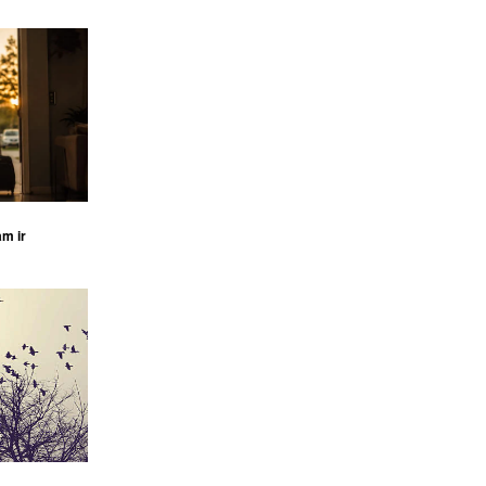
am ir