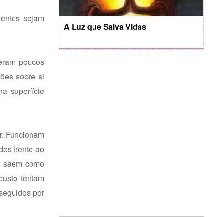
ientes sejam
A Luz que Salva Vidas
veram poucos
xões sobre si
 superfície
ir. Funcionam
dos frente ao
ão saem como
custo tentam
rseguidos por