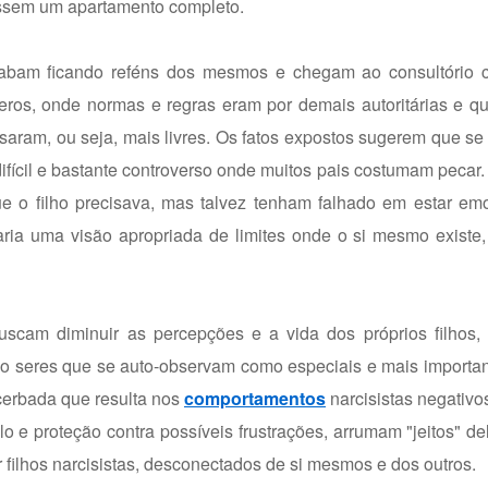
ssem um apartamento completo.
cabam ficando reféns dos mesmos e chegam ao consultório c
ros, onde normas e regras eram por demais autoritárias e qu
ssaram, ou seja, mais livres. Os fatos expostos sugerem que s
ifícil e bastante controverso onde muitos pais costumam pecar.
e o filho precisava, mas talvez tenham falhado em estar em
ria uma visão apropriada de limites onde o si mesmo existe,
uscam diminuir as percepções e a vida dos próprios filhos, 
ndo seres que se auto-observam como especiais e mais importa
cerbada que resulta nos
comportamentos
narcisistas negativo
 e proteção contra possíveis frustrações, arrumam "jeitos" d
filhos narcisistas, desconectados de si mesmos e dos outros.