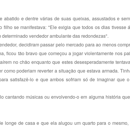
e abatido e dentre várias de suas queixas, assustados e se
filho se manifestava: "Ele exigia que todos os dias tivesse
m determinado vendedor ambulante das redondezas".
 vendedor, decidiram passar pelo mercado para ao menos comp
ha, ficou tão bravo que começou a jogar violentamente nos pa
s caírem no chão enquanto que estes desesperadamente tentav
ber como poderiam reverter a situação que estava armada. Ti
para satisfazê-lo e que ambos sofriam só de imaginar que o
-lo cantando músicas ou envolvendo-o em alguma história que
ade longe de casa e que ela alugou um quarto para o mesmo,