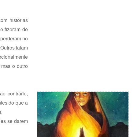
om histórias
e fizeram de
e perderam no
 Outros falam
ocionalmente
 mas o outro
ao contrário,
ntes do que a
s.
eles se darem