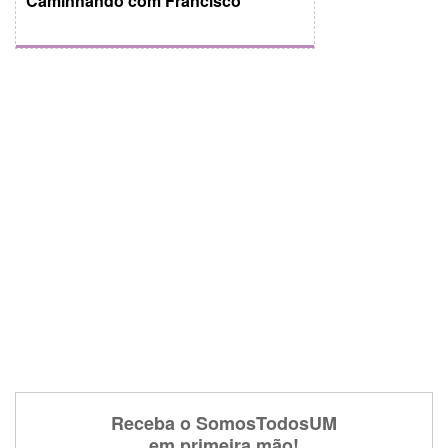
Caminhando com Francisco
Receba o SomosTodosUM
em primeira mão!