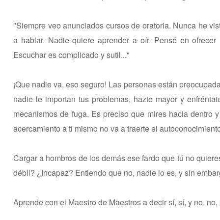
"Siempre veo anunciados cursos de oratoria. Nunca he vis
a hablar. Nadie quiere aprender a oír. Pensé en ofrecer
Escuchar es complicado y sutil..."
¡Que nadie va, eso seguro! Las personas están preocupadas 
nadie le importan tus problemas, hazte mayor y enfréntate
mecanismos de fuga. Es preciso que mires hacia dentro y s
acercamiento a ti mismo no va a traerte el autoconocimient
Cargar a hombros de los demás ese fardo que tú no quieres
débil? ¿Incapaz? Entiendo que no, nadie lo es, y sin emba
Aprende con el Maestro de Maestros a decir sí, sí, y no, n