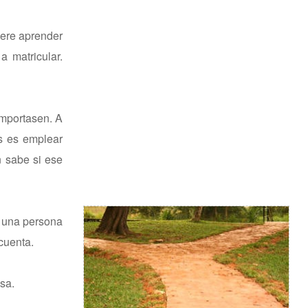
iere aprender
 matricular.
importasen. A
as es emplear
n sabe si ese
ú una persona
cuenta.
sa.