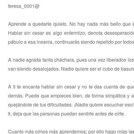
teresa_0001@
Aprende a quedarte quieto. No hay nada más bello que el
Hablar sin cesar es algo enfermizo, denota desesperación
pábulo a esa insania, continuarás siendo repelido por todos
A nadie agrada tanta cháchara, pues una vez liberados los
van siendo desalojados. Nadie quiere ser el cubo de basura
A ti te encanta hablar sin cesar y no te das cuenta de qu
demás. Puede que empieces bien, de forma simpática y a
quejándote de tus dificultades. ¡Nadie quiere escuchar eso! 
ti, deja que las personas puedan sentirte antes de oírte.
Cuanto más oímos más aprendemos; por ello hago mías las p