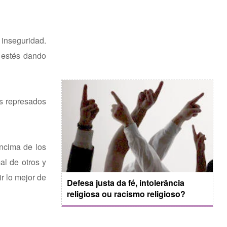
inseguridad.
s estés dando
os represados
encima de los
l de otros y
ir lo mejor de
Defesa justa da fé, intolerância
religiosa ou racismo religioso?