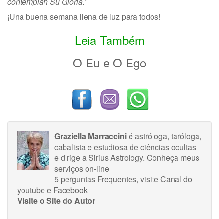
contemplan Su Gloria.”
¡Una buena semana llena de luz para todos!
Leia Também
O Eu e O Ego
Graziella Marraccini
é astróloga, taróloga,
cabalista e estudiosa de ciências ocultas
e dirige a Sirius Astrology.
Conheça meus
serviços on-line
5 perguntas Frequentes
, visite
Canal do
youtube
e
Facebook
Visite o Site do Autor