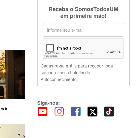
Receba o SomosTodosUM
em primeira mão!
Cadastre-se grátis para receber toda
semana nosso boletim de
Autoconhecimento.
Siga-nos:
am ir