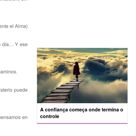
ente el Alma)
un día… Y ese
caminos.
sterio puede
A confiança começa onde termina o
controle
 pensamos en