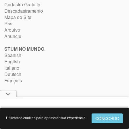
Cadastro Gratuito
Descadastramento
Mapa do Site
Rss
Arquivo
Anuncie
STUM NO MUNDO
Spanish
English
Italiano
Deutsch
Français
Utilizamos cookies para aprimorar sua experiência.