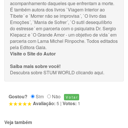
acompanhamento daqueles que enfrentam a morte.
É também autora dos livros `Viagem Interior ao
Tibete´ e `Morrer não se improvisa´, `O livro das
Emoções´, `Mania de Sofrer´, `O sutil desequilíbrio
do estresse´ em parceria com o psiquiatra Dr. Sergio
Klepacz e `O Grande Amor - um objetivo de vida´ em
parceria com Lama Michel Rinpoche. Todos editados
pela Editora Gaia.
Visite o Site do Autor
Saiba mais sobre você!
Descubra sobre STUM WORLD
clicando aqui
.
Gostou?
Sim
Não
Avaliação:
5
|
Votos:
1
Veja também