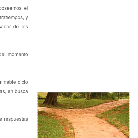
 poseemos el
tratiempos, y
sabor de los
 del momento
minable ciclo
sas, en busca
e respuestas