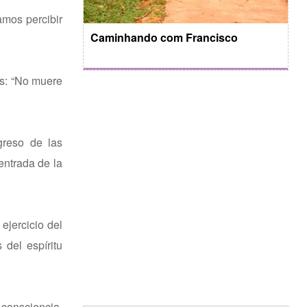
amos percibir
Caminhando com Francisco
os: “No muere
greso de las
entrada de la
ejercicio del
del espíritu
consciencia.