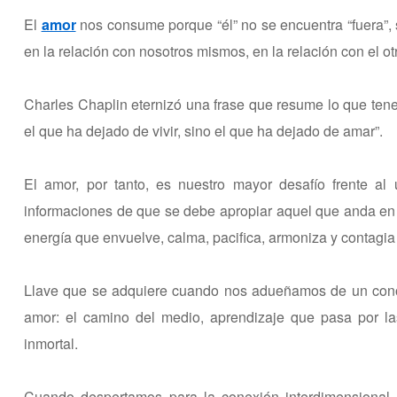
El
amor
nos consume porque “él” no se encuentra “fuera”, s
en la relación con nosotros mismos, en la relación con el ot
Charles Chaplin eternizó una frase que resume lo que te
el que ha dejado de vivir, sino el que ha dejado de amar”.
El amor, por tanto, es nuestro mayor desafío frente al
informaciones de que se debe apropiar aquel que anda en 
energía que envuelve, calma, pacifica, armoniza y contagia
Llave que se adquiere cuando nos adueñamos de un conocim
amor: el camino del medio, aprendizaje que pasa por las
inmortal.
Cuando despertamos para la conexión interdimensional 