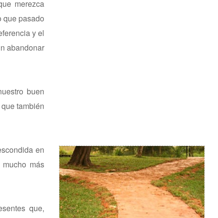
 que merezca
do que pasado
ferencia y el
sin abandonar
nuestro buen
s que también
 escondida en
do mucho más
esentes que,