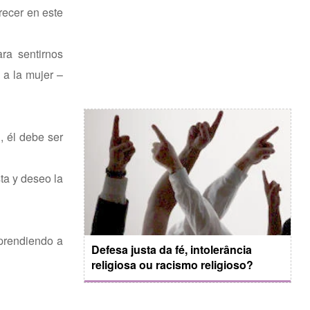
recer en este
ra sentirnos
 a la mujer –
, él debe ser
a y deseo la
aprendiendo a
Defesa justa da fé, intolerância
religiosa ou racismo religioso?