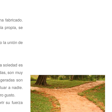
a fabricado.
ía propia, se
o la unión de
La soledad es
ndas, son muy
ageradas son
luar a nadie.
ro gusto.
ir su fuerza