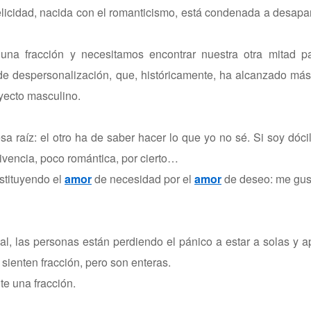
licidad, nacida con el romanticismo, está condenada a desapa
a fracción y necesitamos encontrar nuestra otra mitad pa
e despersonalización, que, históricamente, ha alcanzado más
yecto masculino.
a raíz: el otro ha de saber hacer lo que yo no sé. Si soy dócil
ivencia, poco romántica, por cierto…
stituyendo el
amor
de necesidad por el
amor
de deseo: me gust
l, las personas están perdiendo el pánico a estar a solas y 
sienten fracción, pero son enteras.
te una fracción.