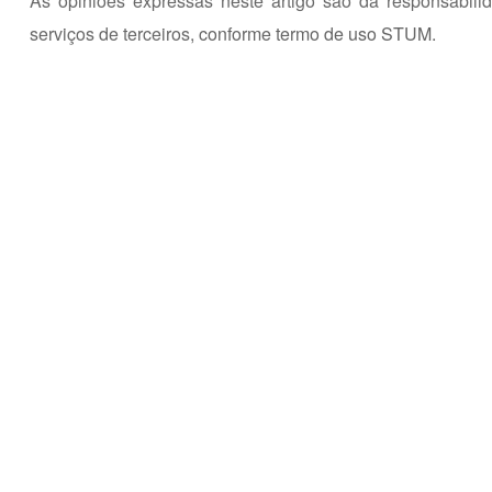
As opiniões expressas neste artigo são da responsabili
serviços de terceiros,
conforme termo de uso STUM.