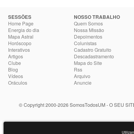
SESSÕES
NOSSO TRABALHO
Home Page
Quem Somos
Energia do dia
Nossa Missão
Mapa Astral
Depoimentos
Horóscopo
Colunistas
Interativos
Cadastro Gratuito
Artigos
Descadastramento
Clube
Mapa do Site
Blog
Rss
Vídeos
Arquivo
Oráculos
Anuncie
© Copyright 2000-2026 SomosTodosUM - O SEU SI
Utiliza