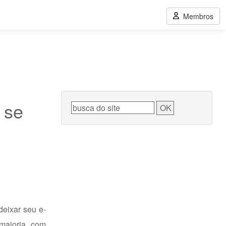
Membros
 se
eixar seu e-
maioria, com