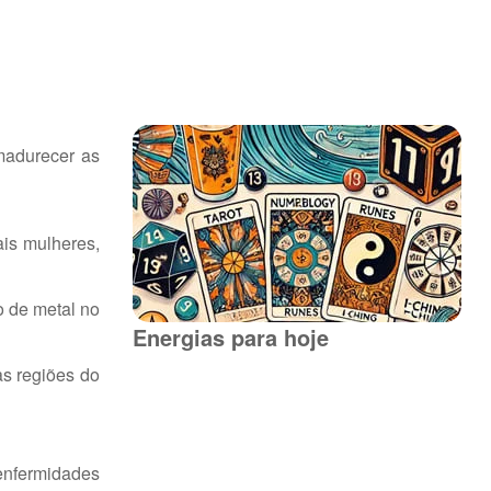
madurecer as
is mulheres,
o de metal no
Energias para hoje
as regiões do
 enfermidades