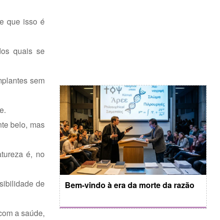
e que isso é
dos quais se
mplantes sem
e.
nte belo, mas
tureza é, no
sibilidade de
Bem-vindo à era da morte da razão
 com a saúde,