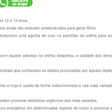
re 12 e 13 anos.
ios ainda não estavam amadurecidos para gerar filhos.
ntroduziam uma agulha de ouro no pavilhão da orelha para a
 com aquele adereço na orelha despertou a vaidade das dema
acerdotes que conheciam os efeitos provocados por aquele objet
ndo e hoje é usado de forma indiscriminada e nas mais variad
podem provocar distúrbios orgânicos dos mais variados.
luxo energético em determinadas regiões do corpo e provocar