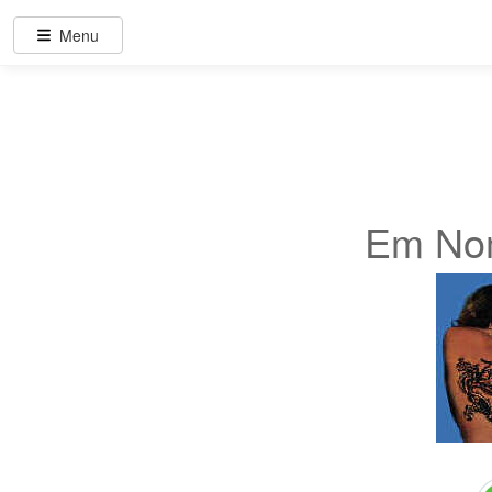
Menu
Em No