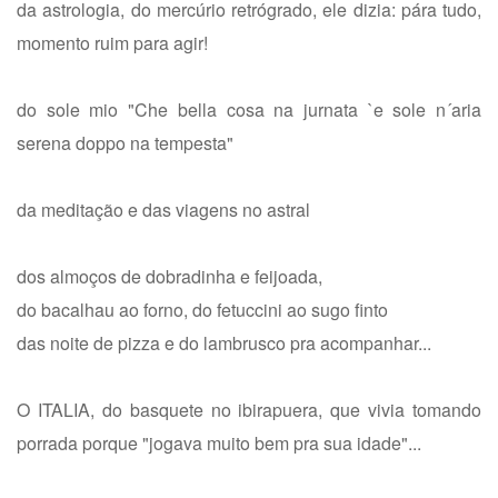
da astrologia, do mercúrio retrógrado, ele dizia: pára tudo,
momento ruim para agir!
do sole mio "Che bella cosa na jurnata `e sole n´aria
serena doppo na tempesta"
da meditação e das viagens no astral
dos almoços de dobradinha e feijoada,
do bacalhau ao forno, do fetuccini ao sugo finto
das noite de pizza e do lambrusco pra acompanhar...
O ITALIA, do basquete no ibirapuera, que vivia tomando
porrada porque "jogava muito bem pra sua idade"...