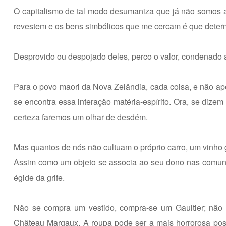
O capitalismo de tal modo desumaniza que já não somos
revestem e os bens simbólicos que me cercam é que deter
Desprovido ou despojado deles, perco o valor, condenado 
Para o povo maori da Nova Zelândia, cada coisa, e não a
se encontra essa interação matéria-espírito. Ora, se dize
certeza faremos um olhar de desdém.
Mas quantos de nós não cultuam o próprio carro, um vinho
Assim como um objeto se associa ao seu dono nas comuni
égide da grife.
Não se compra um vestido, compra-se um Gaultier; não 
Château Margaux. A roupa pode ser a mais horrorosa possív