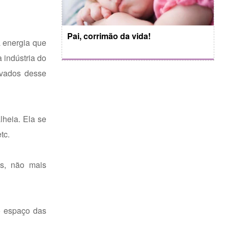
Pai, corrimão da vida!
 energia que
 indústria do
ivados desse
lheia. Ela se
tc.
is, não mais
o espaço das