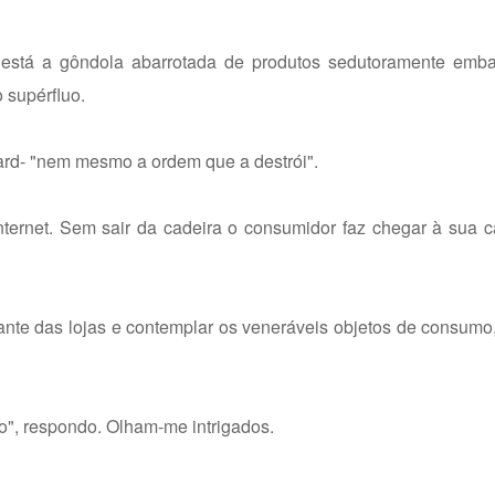
stá a gôndola abarrotada de produtos sedutoramente embal
 supérfluo.
ard- "nem mesmo a ordem que a destrói".
ernet. Sem sair da cadeira o consumidor faz chegar à sua c
iante das lojas e contemplar os veneráveis objetos de consum
o", respondo. Olham-me intrigados.