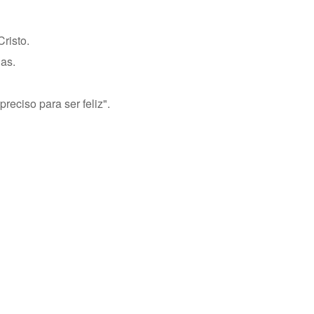
risto.
as.
eciso para ser feliz".