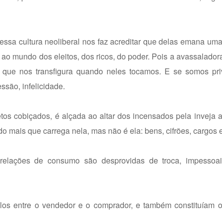
sa cultura neoliberal nos faz acreditar que delas emana uma
 mundo dos eleitos, dos ricos, do poder. Pois a avassaladora
 que nos transfigura quando neles tocamos. E se somos pr
ssão, infelicidade.
os cobiçados, é alçada ao altar dos incensados pela inveja a
 mais que carrega nela, mas não é ela: bens, cifrões, cargos e
relações de consumo são desprovidas de troca, impessoa
culos entre o vendedor e o comprador, e também constituíam 