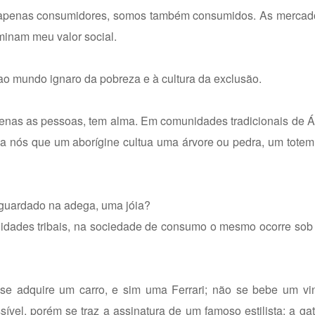
 apenas consumidores, somos também consumidos. As mercad
minam meu valor social.
ao mundo ignaro da pobreza e à cultura da exclusão.
penas as pessoas, tem alma. Em comunidades tradicionais de 
m a nós que um aborígine cultua uma árvore ou pedra, um tote
 guardado na adega, uma jóia?
dades tribais, na sociedade de consumo o mesmo ocorre sob a
se adquire um carro, e sim uma Ferrari; não se bebe um v
el, porém se traz a assinatura de um famoso estilista; a gat