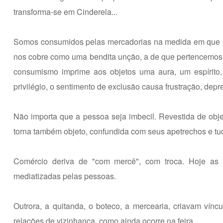
transforma-se em Cinderela...
Somos consumidos pelas mercadorias na medida em que es
nos cobre como uma bendita unção, a de que pertencemos ao
consumismo imprime aos objetos uma aura, um espírito,
privilégio, o sentimento de exclusão causa frustração, depre
Não importa que a pessoa seja imbecil. Revestida de objet
torna também objeto, confundida com seus apetrechos e tudo
Comércio deriva de "com mercê", com troca. Hoje as 
mediatizadas pelas pessoas.
Outrora, a quitanda, o boteco, a mercearia, criavam vín
relações de vizinhança, como ainda ocorre na feira.