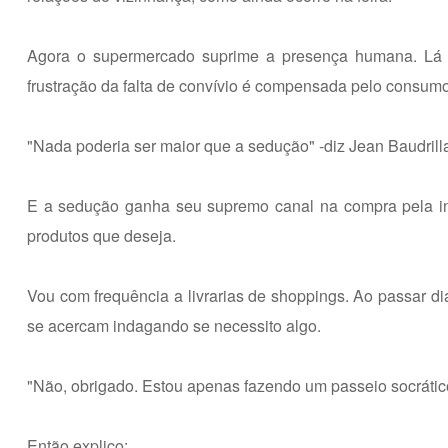
Agora o supermercado suprime a presença humana. Lá e
frustração da falta de convívio é compensada pelo consumo
"Nada poderia ser maior que a sedução" -diz Jean Baudrill
E a sedução ganha seu supremo canal na compra pela int
produtos que deseja.
Vou com frequência a livrarias de shoppings. Ao passar d
se acercam indagando se necessito algo.
"Não, obrigado. Estou apenas fazendo um passeio socrátic
Então explico: