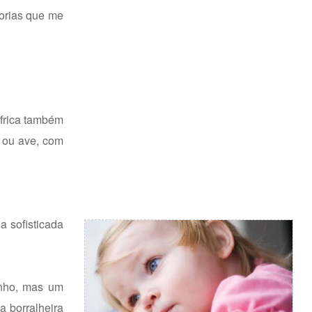
orias que me
África também
m ou ave, com
 sofisticada
inho, mas um
a borralheira