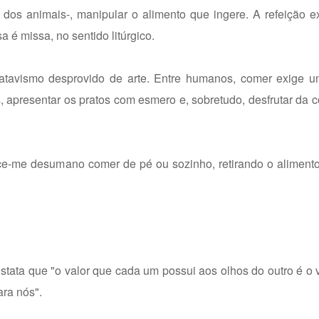
os animais-, manipular o alimento que ingere. A refeição ex
a é missa, no sentido litúrgico.
atavismo desprovido de arte. Entre humanos, comer exige 
es, apresentar os pratos com esmero e, sobretudo, desfrutar da
rece-me desumano comer de pé ou sozinho, retirando o aliment
nstata que "o valor que cada um possui aos olhos do outro é o 
ara nós".