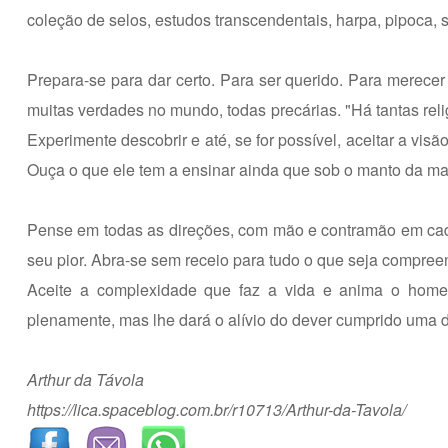
coleção de selos, estudos transcendentais, harpa, pipoca, s
Prepara-se para dar certo. Para ser querido. Para merece
muitas verdades no mundo, todas precárias. "Há tantas rel
Experimente descobrir e até, se for possível, aceitar a vis
Ouça o que ele tem a ensinar ainda que sob o manto da mal
Pense em todas as direções, com mão e contramão em cada
seu pior. Abra-se sem receio para tudo o que seja compree
Aceite a complexidade que faz a vida e anima o home
plenamente, mas lhe dará o alívio do dever cumprido uma
Arthur da Távola
https://lica.spaceblog.com.br/r10713/Arthur-da-Tavola/