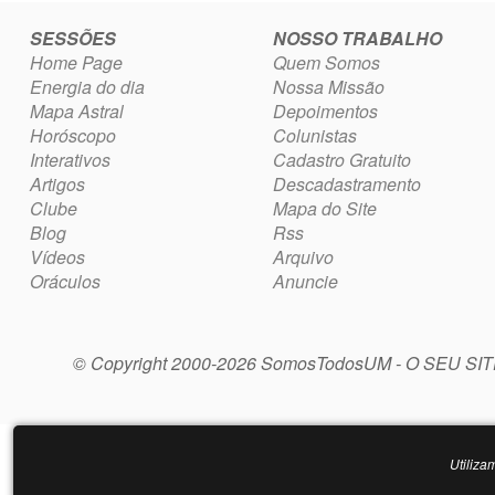
SESSÕES
NOSSO TRABALHO
Home Page
Quem Somos
Energia do dia
Nossa Missão
Mapa Astral
Depoimentos
Horóscopo
Colunistas
Interativos
Cadastro Gratuito
Artigos
Descadastramento
Clube
Mapa do Site
Blog
Rss
Vídeos
Arquivo
Oráculos
Anuncie
© Copyright 2000-2026 SomosTodosUM - O SEU SI
Utiliza