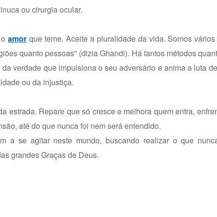
inuca ou cirurgia ocular.
r o
amor
que teme. Aceite a pluralidade da vida. Somos vário
igiões quanto pessoas" (dizia Ghandi). Há tantos métodos quant
ão da verdade que impulsiona o seu adversário e anima a luta de
dade ou da injustiça.
 estrada. Repare que só cresce e melhora quem entra, enfren
nsão, até do que nunca foi nem será entendido.
m a se agitar neste mundo, buscando realizar o que nunc
 das grandes Graças de Deus.