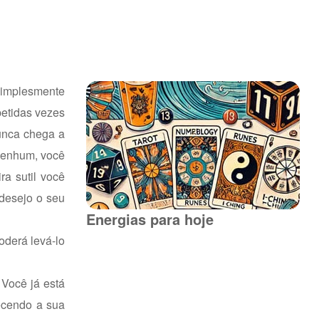
 simplesmente
petidas vezes
nunca chega a
 nenhum, você
ra sutil você
 desejo o seu
Energias para hoje
oderá levá-lo
 Você já está
ecendo a sua