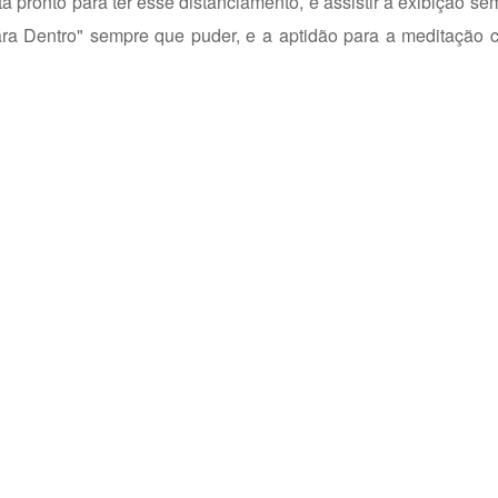
á pronto para ter esse distanciamento, e assistir à exibição se
ara Dentro" sempre que puder, e a aptidão para a meditação 