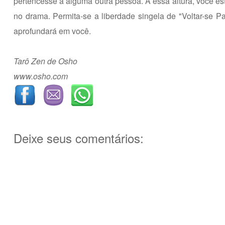
pertencesse a alguma outra pessoa. A essa altura, você est
no drama. Permita-se a liberdade singela de "Voltar-se P
aprofundará em você.
Tarô Zen de Osho
www.osho.com
Deixe seus comentários: