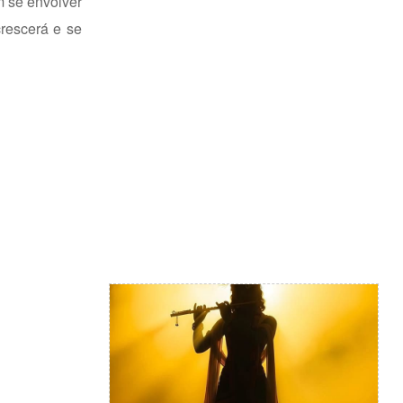
m se envolver
crescerá e se