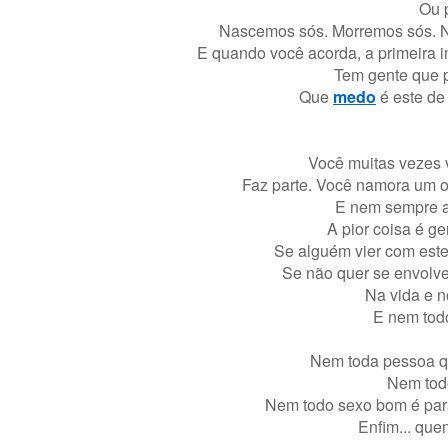
Ou 
Nascemos sós. Morremos sós. N
E quando você acorda, a primeira 
Tem gente que p
Que
medo
é este de
Você muitas vezes va
Faz parte. Você namora um o
E nem sempre a
A pior coisa é g
Se alguém vier com este 
Se não quer se envolve
Na vida e n
E nem tod
Nem toda pessoa qu
Nem todo
Nem todo sexo bom é para
Enfim... quem