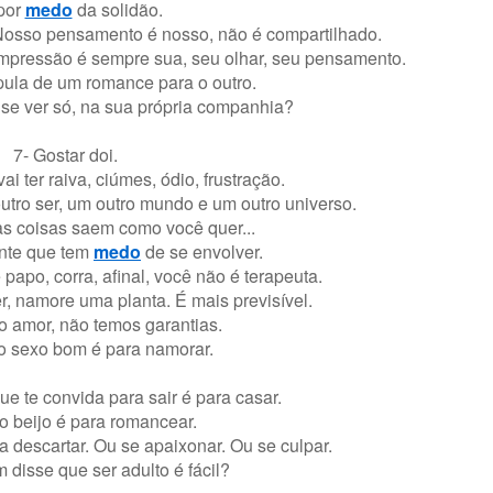
por
medo
da solidão.
osso pensamento é nosso, não é compartilhado.
impressão é sempre sua, seu olhar, seu pensamento.
ula de um romance para o outro.
 se ver só, na sua própria companhia?
7- Gostar doi.
i ter raiva, ciúmes, ódio, frustração.
utro ser, um outro mundo e um outro universo.
s coisas saem como você quer...
ente que tem
medo
de se envolver.
papo, corra, afinal, você não é terapeuta.
r, namore uma planta. É mais previsível.
o amor, não temos garantias.
o sexo bom é para namorar.
e te convida para sair é para casar.
 beijo é para romancear.
 descartar. Ou se apaixonar. Ou se culpar.
 disse que ser adulto é fácil?