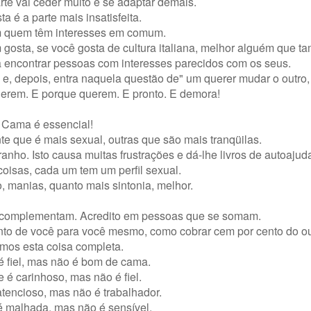
e vai ceder muito e se adaptar demais.
a é a parte mais insatisfeita.
m quem têm interesses em comum.
osta, se você gosta de cultura italiana, melhor alguém que t
a encontrar pessoas com interesses parecidos com os seus.
 e, depois, entra naquela questão de" um querer mudar o outro, u
em. E porque querem. E pronto. E demora!
 Cama é essencial!
te que é mais sexual, outras que são mais tranqüilas.
anho. Isto causa muitas frustrações e dá-lhe livros de autoajud
oisas, cada um tem um perfil sexual.
o, manias, quanto mais sintonia, melhor.
e complementam. Acredito em pessoas que se somam.
to de você para você mesmo, como cobrar cem por cento do ou
mos esta coisa completa.
é fiel, mas não é bom de cama.
 é carinhoso, mas não é fiel.
atencioso, mas não é trabalhador.
é malhada, mas não é sensível.