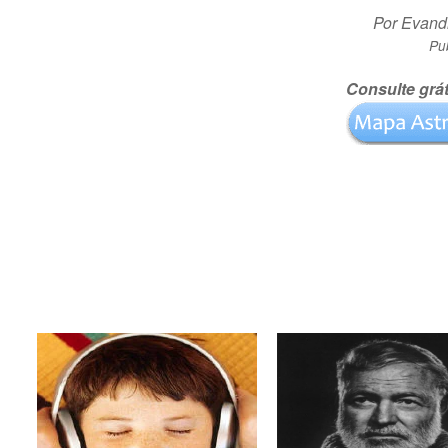
Por Evandr
Pu
Consulte grát