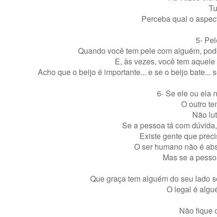
Tu
Perceba qual o aspect
5- Pel
Quando você tem pele com alguém, pode
E, às vezes, você tem aquele
Acho que o beijo é importante... e se o beijo bate... s
6- Se ele ou ela 
O outro te
Não lut
Se a pessoa tá com dúvida,
Existe gente que prec
O ser humano não é abso
Mas se a pesso
Que graça tem alguém do seu lado so
O legal é algu
Não fique