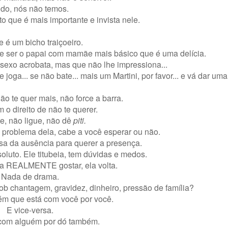
do, nós não temos.
o que é mais importante e invista nele.
e é um bicho traiçoeiro.
 ser o papai com mamãe mais básico que é uma delícia.
 sexo acrobata, mas que não lhe impressiona...
e joga... se não bate... mais um Martini, por favor... e vá dar uma
não te quer mais, não force a barra.
m o direito de não te querer.
e, não ligue, não dê
piti.
 problema dela, cabe a você esperar ou não.
isa da ausência para querer a presença.
luto. Ele titubeia, tem dúvidas e medos.
a REALMENTE gostar, ela volta.
Nada de drama.
b chantagem, gravidez, dinheiro, pressão de família?
ém que está com você por você.
E vice-versa.
 com alguém por dó também.