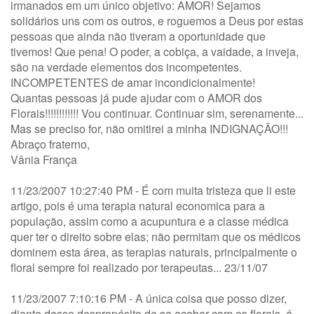
irmanados em um único objetivo: AMOR! Sejamos
solidários uns com os outros, e roguemos a Deus por estas
pessoas que ainda não tiveram a oportunidade que
tivemos! Que pena! O poder, a cobiça, a vaidade, a inveja,
são na verdade elementos dos incompetentes.
INCOMPETENTES de amar incondicionalmente!
Quantas pessoas já pude ajudar com o AMOR dos
Florais!!!!!!!!!!!! Vou continuar. Continuar sim, serenamente...
Mas se preciso for, não omitirei a minha INDIGNAÇÃO!!!
Abraço fraterno,
Vânia França
11/23/2007 10:27:40 PM - É com muita tristeza que li este
artigo, pois é uma terapia natural economica para a
população, assim como a acupuntura e a classe médica
quer ter o direito sobre elas; não permitam que os médicos
dominem esta área, as terapias naturais, principalmente o
floral sempre foi realizado por terapeutas... 23/11/07
11/23/2007 7:10:16 PM - A única coisa que posso dizer,
diante desse despropósito de se acabar com os florais, é