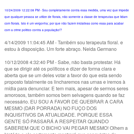
10/24/2009 12:22:08 PM - Sou completamente contra essa medida, uma vez que impede
que qualquer pessoa se utilize de florais, não somente a classe de terapeutas que lidam
com florais. Isto é um vergonha; por que não fazem iniciativas como essa para acabar
com a crime politico contra a população!?
4/14/2009 11:04:45 AM - Também sou terapeuta floral. e
estou à disposição. Um forte abraço. Neida Germano
10/12/2008 4:32:40 PM - Sabe, não basta protestar. Há
que se dirigir até os políticos e dizer de forma clara e
aberta que se um deles votar a favor do que esta sendo
proposto fatalmente os lincharemos nas urnas e iremos à
mídia para denunciar. E tem mais, apesar de sermos seres
amorosos, também somos bem selvagens quando se faz
necessário. EU SOU A FAVOR DE QUEBRAR A CARA
MESMO (DAR PORRADA) NO FUÇO DOS
INQUISITIVOS DA ATUALIDADE. PORQUE ESSA
GENTE SÓ PASSARÁ A RESPEITAR QUANDO
SABEREM QUE O BICHO VAI PEGAR MESMO! Olhem a