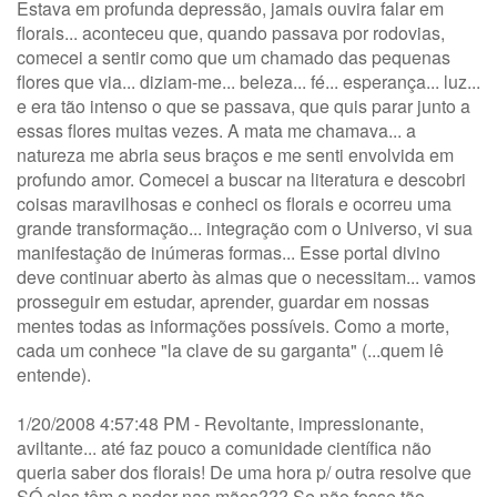
Estava em profunda depressão, jamais ouvira falar em
florais... aconteceu que, quando passava por rodovias,
comecei a sentir como que um chamado das pequenas
flores que via... diziam-me... beleza... fé... esperança... luz...
e era tão intenso o que se passava, que quis parar junto a
essas flores muitas vezes. A mata me chamava... a
natureza me abria seus braços e me senti envolvida em
profundo amor. Comecei a buscar na literatura e descobri
coisas maravilhosas e conheci os florais e ocorreu uma
grande transformação... integração com o Universo, vi sua
manifestação de inúmeras formas... Esse portal divino
deve continuar aberto às almas que o necessitam... vamos
prosseguir em estudar, aprender, guardar em nossas
mentes todas as informações possíveis. Como a morte,
cada um conhece "la clave de su garganta" (...quem lê
entende).
1/20/2008 4:57:48 PM - Revoltante, impressionante,
aviltante... até faz pouco a comunidade científica não
queria saber dos florais! De uma hora p/ outra resolve que
SÓ eles têm o poder nas mãos??? Se não fosse tão