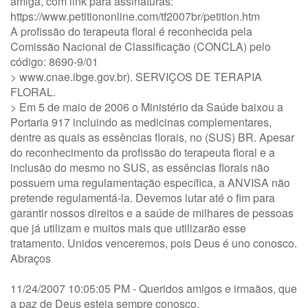
amiga, com link para assinaturas:
https://www.petitiononline.com/tf2007br/petition.htm
A profissão do terapeuta floral é reconhecida pela
Comissão Nacional de Classificação (CONCLA) pelo
código: 8690-9/01
> www.cnae.ibge.gov.br). SERVIÇOS DE TERAPIA
FLORAL.
> Em 5 de maio de 2006 o Ministério da Saúde baixou a
Portaria 917 incluindo as medicinas complementares,
dentre as quais as essências florais, no (SUS) BR. Apesar
do reconhecimento da profissão do terapeuta floral e a
inclusão do mesmo no SUS, as essências florais não
possuem uma regulamentação específica, a ANVISA não
pretende regulamentá-la. Devemos lutar até o fim para
garantir nossos direitos e a saúde de milhares de pessoas
que já utilizam e muitos mais que utilizarão esse
tratamento. Unidos venceremos, pois Deus é uno conosco.
Abraços
11/24/2007 10:05:05 PM - Queridos amigos e irmaãos, que
a paz de Deus esteja sempre conosco.