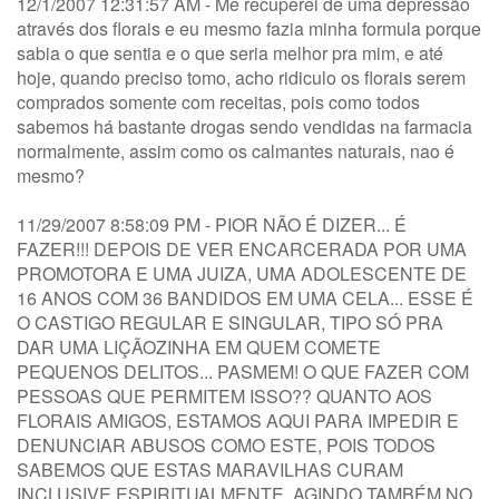
12/1/2007 12:31:57 AM - Me recuperei de uma depressão
através dos florais e eu mesmo fazia minha formula porque
sabia o que sentia e o que seria melhor pra mim, e até
hoje, quando preciso tomo, acho ridiculo os florais serem
comprados somente com receitas, pois como todos
sabemos há bastante drogas sendo vendidas na farmacia
normalmente, assim como os calmantes naturais, nao é
mesmo?
11/29/2007 8:58:09 PM - PIOR NÃO É DIZER... É
FAZER!!! DEPOIS DE VER ENCARCERADA POR UMA
PROMOTORA E UMA JUIZA, UMA ADOLESCENTE DE
16 ANOS COM 36 BANDIDOS EM UMA CELA... ESSE É
O CASTIGO REGULAR E SINGULAR, TIPO SÓ PRA
DAR UMA LIÇÃOZINHA EM QUEM COMETE
PEQUENOS DELITOS... PASMEM! O QUE FAZER COM
PESSOAS QUE PERMITEM ISSO?? QUANTO AOS
FLORAIS AMIGOS, ESTAMOS AQUI PARA IMPEDIR E
DENUNCIAR ABUSOS COMO ESTE, POIS TODOS
SABEMOS QUE ESTAS MARAVILHAS CURAM
INCLUSIVE ESPIRITUALMENTE, AGINDO TAMBÉM NO