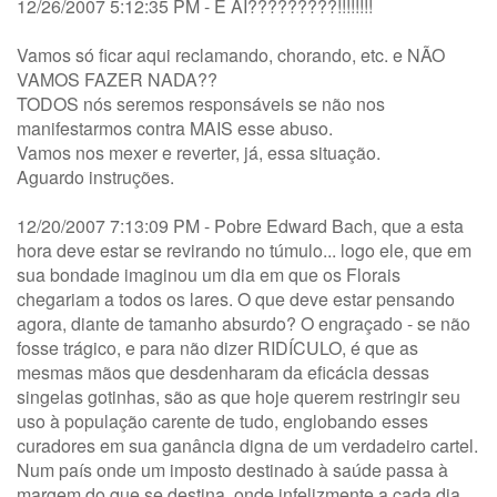
12/26/2007 5:12:35 PM - E AÍ?????????!!!!!!!!
Vamos só ficar aqui reclamando, chorando, etc. e NÃO
VAMOS FAZER NADA??
TODOS nós seremos responsáveis se não nos
manifestarmos contra MAIS esse abuso.
Vamos nos mexer e reverter, já, essa situação.
Aguardo instruções.
12/20/2007 7:13:09 PM - Pobre Edward Bach, que a esta
hora deve estar se revirando no túmulo... logo ele, que em
sua bondade imaginou um dia em que os Florais
chegariam a todos os lares. O que deve estar pensando
agora, diante de tamanho absurdo? O engraçado - se não
fosse trágico, e para não dizer RIDÍCULO, é que as
mesmas mãos que desdenharam da eficácia dessas
singelas gotinhas, são as que hoje querem restringir seu
uso à população carente de tudo, englobando esses
curadores em sua ganância digna de um verdadeiro cartel.
Num país onde um imposto destinado à saúde passa à
margem do que se destina, onde infelizmente a cada dia