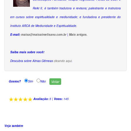
Reiki II, é também tradutora e revisora; palestrante e instrutora
em cursos sobre espiritualidade e mediunidade; e fundadora e presidente do
Instituto ARCA de Mediunidade e Espiritualidade.
E-mail:
maisa@maisaintelisano.com.br
|
Mais artigos.
Saiba mais sobre você!
Descubra sobre Almas Gêmeas
clicando aqui
.
Gostou?
Sim
Não
Avaliação:
5
|
Votos:
145
Veja também