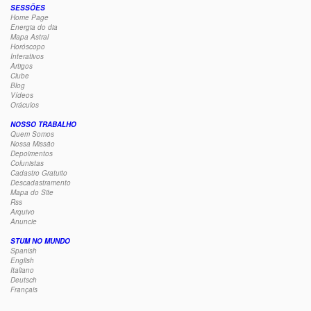
SESSÕES
Home Page
Energia do dia
Mapa Astral
Horóscopo
Interativos
Artigos
Clube
Blog
Vídeos
Oráculos
NOSSO TRABALHO
Quem Somos
Nossa Missão
Depoimentos
Colunistas
Cadastro Gratuito
Descadastramento
Mapa do Site
Rss
Arquivo
Anuncie
STUM NO MUNDO
Spanish
English
Italiano
Deutsch
Français