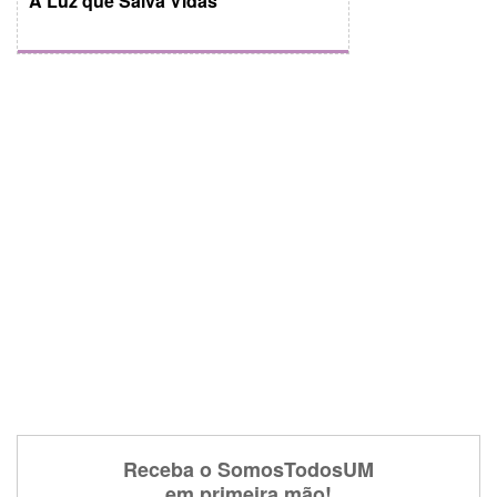
A Luz que Salva Vidas
Receba o SomosTodosUM
em primeira mão!