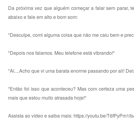
Da próxima vez que alguém começar a falar sem parar, t
abaixo e fale em alto e bom som:
"Desculpe, comi alguma coisa que não me caiu bem e precis
"Depois nos falamos. Meu telefone está vibrando!"
"Ai....Acho que vi uma barata enorme passando por ali! De
"Então foi isso que aconteceu? Mas com certeza uma pesso
mais que estou muito atrasada hoje!"
Assista ao vídeo e saiba mais:
https://youtu.be/T6fPyPm1i