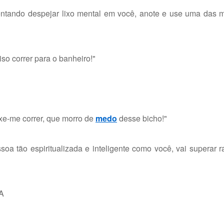
entando despejar lixo mental em você, anote e use uma das m
o correr para o banheiro!"
ixe-me correr, que morro de
medo
desse bicho!"
a tão espiritualizada e inteligente como você, vai superar r
bA