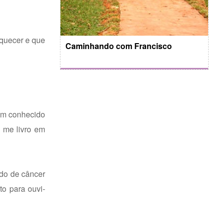
squecer e que
Caminhando com Francisco
gum conhecido
 me livro em
do de câncer
to para ouvi-