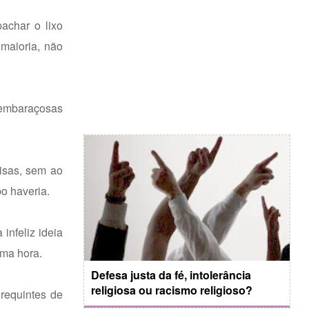
achar o lixo
maioria, não
s embaraçosas
isas, sem ao
o haveria.
infeliz ideia
uma hora.
Defesa justa da fé, intolerância
religiosa ou racismo religioso?
 requintes de