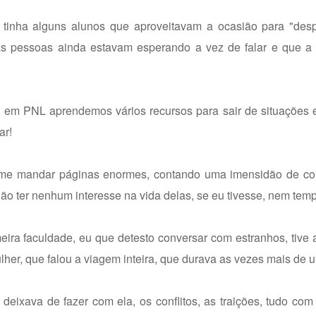
inha alguns alunos que aproveitavam a ocasião para "desp
ras pessoas ainda estavam esperando a vez de falar e que a 
 que em PNL aprendemos vários recursos para sair de situaçõe
ar!
me mandar páginas enormes, contando uma imensidão de co
o ter nenhum interesse na vida delas, se eu tivesse, nem temp
a faculdade, eu que detesto conversar com estranhos, tive a 
her, que falou a viagem inteira, que durava as vezes mais de 
deixava de fazer com ela, os conflitos, as traições, tudo com