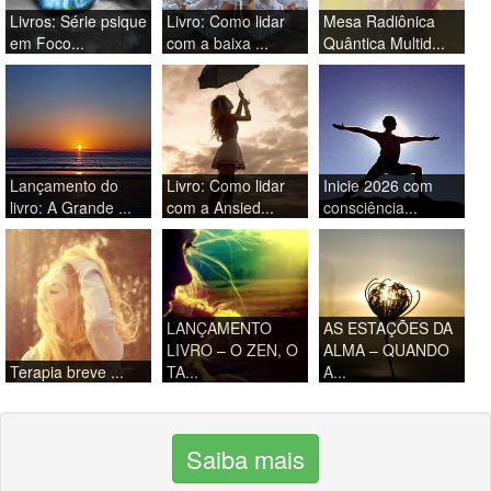
Livros: Série psique
Livro: Como lidar
Mesa Radiônica
em Foco...
com a baixa ...
Quântica Multid...
Lançamento do
Livro: Como lidar
Inicie 2026 com
livro: A Grande ...
com a Ansied...
consciência...
LANÇAMENTO
AS ESTAÇÕES DA
LIVRO – O ZEN, O
ALMA – QUANDO
Terapia breve ...
TA...
A...
Saiba mais