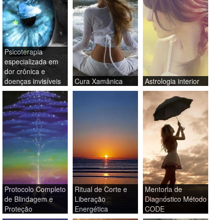
Psicoterapia
especializada em
dor crônica e
doenças invisíveis
Cura Xamânica
Astrologia interior
Protocolo Completo
Ritual de Corte e
Mentoria de
de Blindagem e
Liberação
Diagnóstico Método
Proteção
Energética
CODE