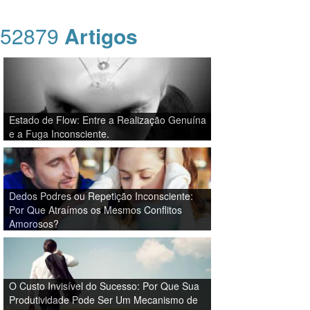
52879
Artigos
Estado de Flow: Entre a Realização Genuína
e a Fuga Inconsciente.
Dedos Podres ou Repetição Inconsciente:
Por Que Atraímos os Mesmos Conflitos
Amorosos?
O Custo Invisível do Sucesso: Por Que Sua
Produtividade Pode Ser Um Mecanismo de