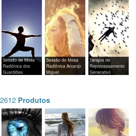
Sessão de Mesa
Sessão de Mesa
Terapia de
Radiônica dos
Radiônica Arcanjo
Reprocessamento
Guardiões
Miguel
Generativo
2612
Produtos