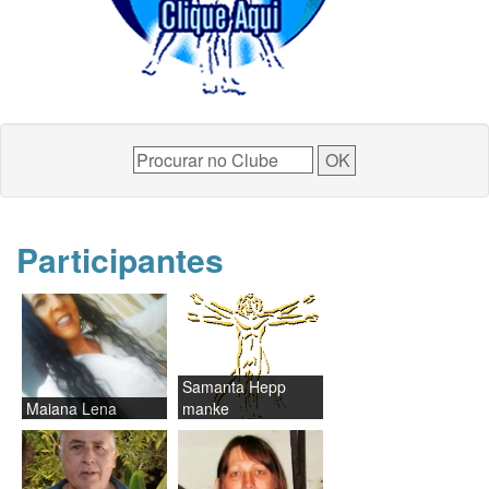
Participantes
Samanta Hepp
Maiana Lena
manke