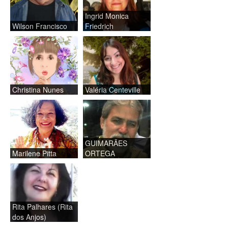
Ingrid Monica
Wilson Francisco
Friedrich
Christina Nunes
Valéria Centeville
GUIMARÃES
Marilene Pitta
ORTEGA
Rita Palhares (Rita
dos Anjos)