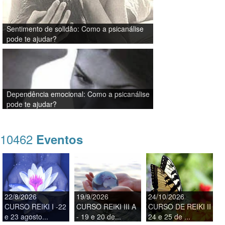
Sentimento de solidão: Como a psicanálise
pode te ajudar?
Dependência emocional: Como a psicanálise
pode te ajudar?
10462
Eventos
22/8/2026
19/9/2026
24/10/2026
CURSO REIKI I -22
CURSO REIKI III A
CURSO DE REIKI II
e 23 agosto...
- 19 e 20 de...
24 e 25 de ...