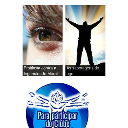
Profilaxia contra a
As sabotagens do
Ingenuidade Moral
ego