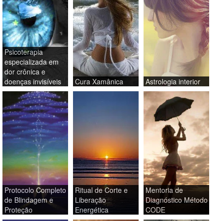
Psicoterapia
especializada em
dor crônica e
doenças invisíveis
Cura Xamânica
Astrologia interior
Protocolo Completo
Ritual de Corte e
Mentoria de
de Blindagem e
Liberação
Diagnóstico Método
Proteção
Energética
CODE