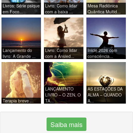
Livros: Série psique
Livro: Como lidar
Mesa Radiônica
em Foco...
com a baixa ...
Quântica Multid...
Lançamento do
Livro: Como lidar
Inicie 2026 com
livro: A Grande ...
com a Ansied...
consciência...
LANÇAMENTO
AS ESTAÇÕES DA
LIVRO – O ZEN, O
ALMA – QUANDO
Terapia breve ...
TA...
A...
Saiba mais