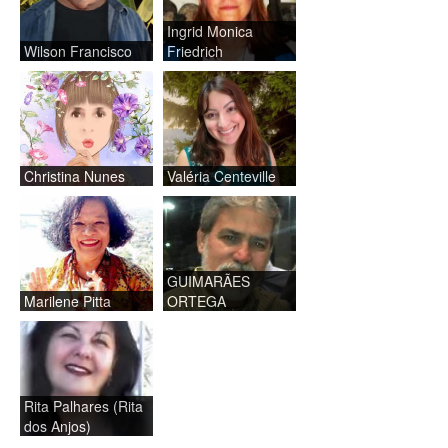
Ingrid Monica
Wilson Francisco
Friedrich
Christina Nunes
Valéria Centeville
GUIMARÃES
Marilene Pitta
ORTEGA
Rita Palhares (Rita
dos Anjos)