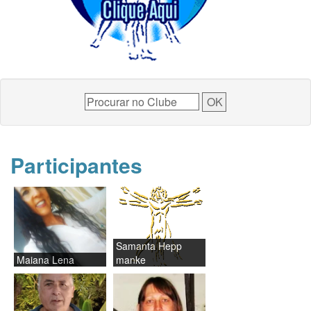
Participantes
Samanta Hepp
Maiana Lena
manke