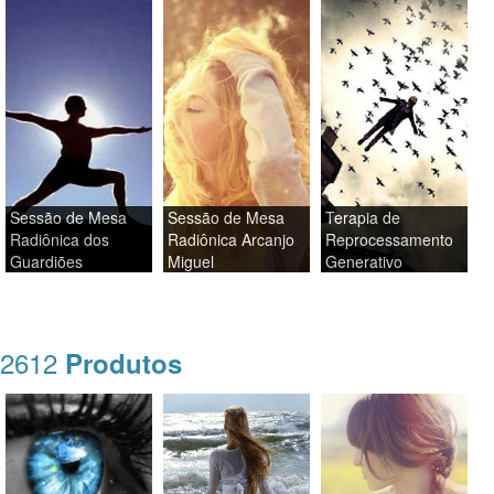
Sessão de Mesa
Sessão de Mesa
Terapia de
Radiônica dos
Radiônica Arcanjo
Reprocessamento
Guardiões
Miguel
Generativo
2612
Produtos