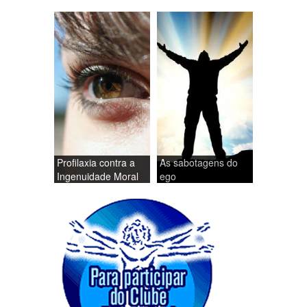
Profilaxia contra a
As sabotagens do
Ingenuidade Moral
ego