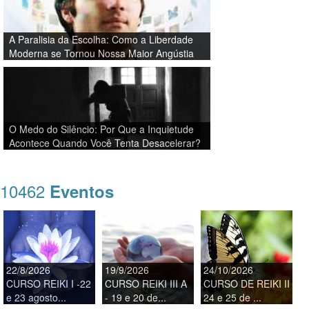
A Paralisia da Escolha: Como a Liberdade
Moderna se Tornou Nossa Maior Angústia
O Medo do Silêncio: Por Que a Inquietude
Acontece Quando Você Tenta Desacelerar?
10462
Eventos
22/8/2026
19/9/2026
24/10/2026
CURSO REIKI I -22
CURSO REIKI III A
CURSO DE REIKI II
e 23 agosto...
- 19 e 20 de...
24 e 25 de ...