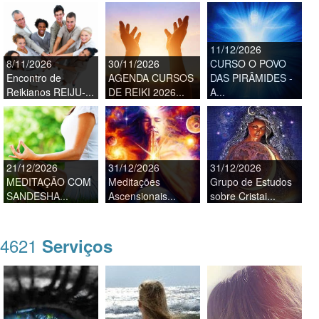
11/12/2026
8/11/2026
30/11/2026
CURSO O POVO
Encontro de
AGENDA CURSOS
DAS PIRÂMIDES -
Reikianos REIJU-...
DE REIKI 2026...
A...
21/12/2026
31/12/2026
31/12/2026
MEDITAÇÃO COM
Meditações
Grupo de Estudos
SANDESHA...
Ascensionais...
sobre Cristai...
4621
Serviços