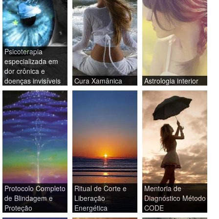
Psicoterapia
especializada em
dor crônica e
doenças invisíveis
Cura Xamânica
Astrologia interior
Protocolo Completo
Ritual de Corte e
Mentoria de
de Blindagem e
Liberação
Diagnóstico Método
Proteção
Energética
CODE