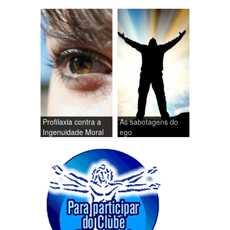
Profilaxia contra a
As sabotagens do
Ingenuidade Moral
ego