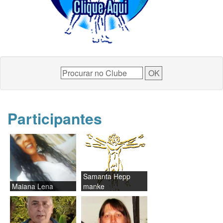
Participantes
Samanta Hepp
Maiana Lena
manke