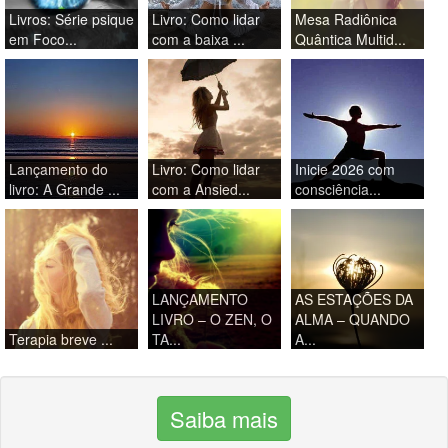
Livros: Série psique
Livro: Como lidar
Mesa Radiônica
em Foco...
com a baixa ...
Quântica Multid...
Lançamento do
Livro: Como lidar
Inicie 2026 com
livro: A Grande ...
com a Ansied...
consciência...
LANÇAMENTO
AS ESTAÇÕES DA
LIVRO – O ZEN, O
ALMA – QUANDO
Terapia breve ...
TA...
A...
Saiba mais