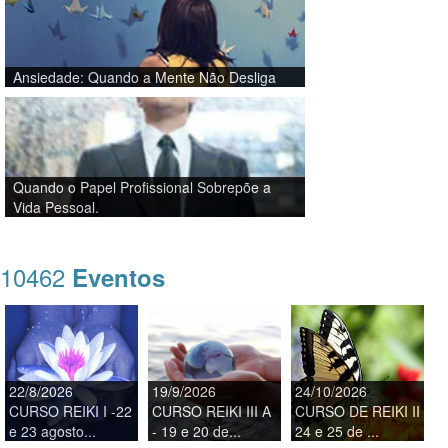
Ansiedade: Quando a Mente Não Desliga
Quando o Papel Profissional Sobrepõe a
Vida Pessoal.
10462
Eventos
22/8/2026
19/9/2026
24/10/2026
CURSO REIKI I -22
CURSO REIKI III A
CURSO DE REIKI II
e 23 agosto...
- 19 e 20 de...
24 e 25 de ...