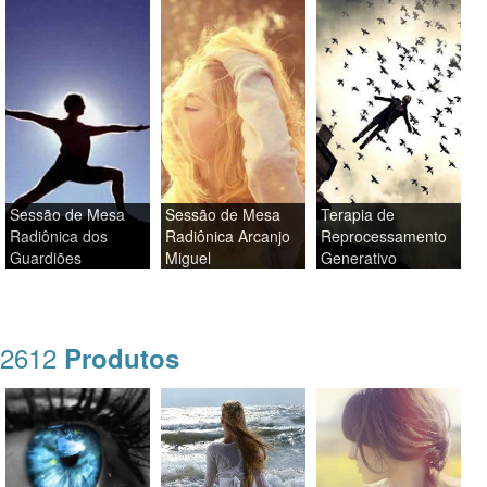
Sessão de Mesa
Sessão de Mesa
Terapia de
Radiônica dos
Radiônica Arcanjo
Reprocessamento
Guardiões
Miguel
Generativo
2612
Produtos