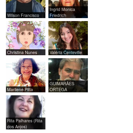
Ingrid Monica
Wilson Francisco
Friedrich
Christina Nunes
Valéria Centeville
GUIMARÃES
Marilene Pitta
ORTEGA
Rita Palhares (Rita
dos Anjos)