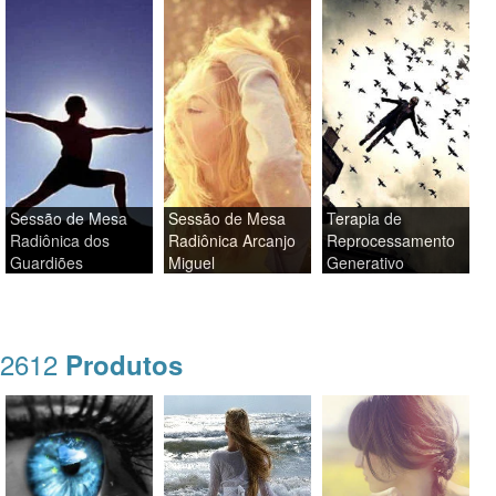
Sessão de Mesa
Sessão de Mesa
Terapia de
Radiônica dos
Radiônica Arcanjo
Reprocessamento
Guardiões
Miguel
Generativo
2612
Produtos