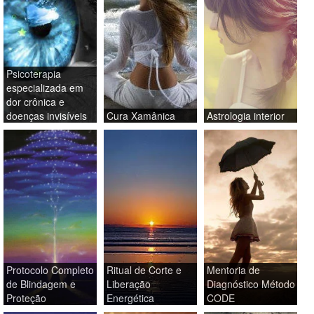
Psicoterapia
especializada em
dor crônica e
doenças invisíveis
Cura Xamânica
Astrologia interior
Protocolo Completo
Ritual de Corte e
Mentoria de
de Blindagem e
Liberação
Diagnóstico Método
Proteção
Energética
CODE