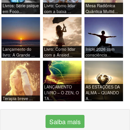
Livros: Série psique
Livro: Como lidar
Mesa Radiônica
em Foco...
com a baixa ...
Quântica Multid...
Lançamento do
Livro: Como lidar
Inicie 2026 com
livro: A Grande ...
com a Ansied...
consciência...
LANÇAMENTO
AS ESTAÇÕES DA
LIVRO – O ZEN, O
ALMA – QUANDO
Terapia breve ...
TA...
A...
Saiba mais