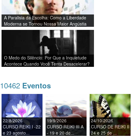
A Paralisia da Escolha: Como a Liberdade
Moderna se Tornou Nossa Maior Angústia
O Medo do Silêncio: Por Que a Inquietude
Acontece Quando Você Tenta Desacelerar?
10462
Eventos
22/8/2026
19/9/2026
24/10/2026
CURSO REIKI I -22
CURSO REIKI III A
CURSO DE REIKI II
e 23 agosto...
- 19 e 20 de...
24 e 25 de ...