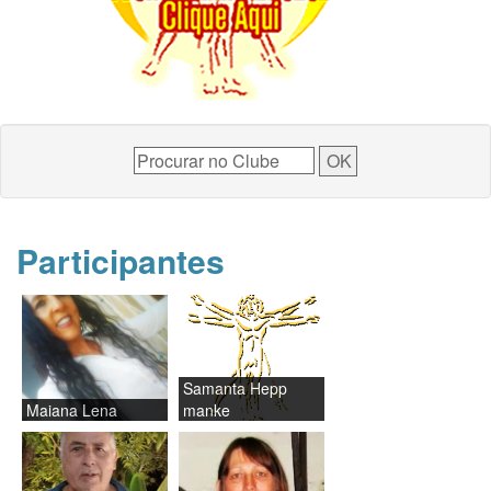
Participantes
Samanta Hepp
Maiana Lena
manke