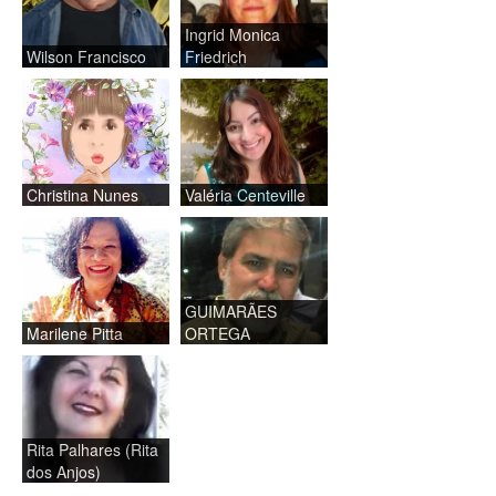
Ingrid Monica
Wilson Francisco
Friedrich
Christina Nunes
Valéria Centeville
GUIMARÃES
Marilene Pitta
ORTEGA
Rita Palhares (Rita
dos Anjos)