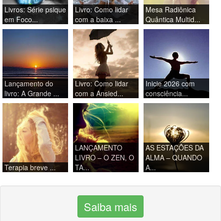
Livros: Série psique
Livro: Como lidar
Mesa Radiônica
em Foco...
com a baixa ...
Quântica Multid...
Lançamento do
Livro: Como lidar
Inicie 2026 com
livro: A Grande ...
com a Ansied...
consciência...
LANÇAMENTO
AS ESTAÇÕES DA
LIVRO – O ZEN, O
ALMA – QUANDO
Terapia breve ...
TA...
A...
Saiba mais