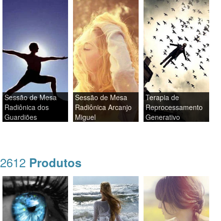
Sessão de Mesa
Sessão de Mesa
Terapia de
Radiônica dos
Radiônica Arcanjo
Reprocessamento
Guardiões
Miguel
Generativo
2612
Produtos