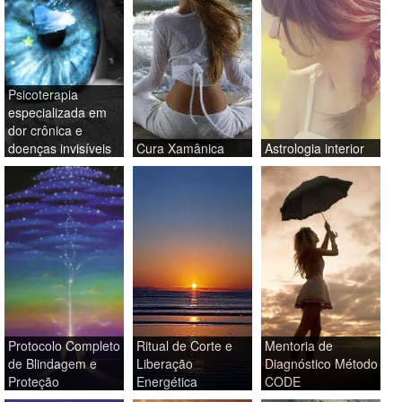
Psicoterapia
especializada em
dor crônica e
doenças invisíveis
Cura Xamânica
Astrologia interior
Protocolo Completo
Ritual de Corte e
Mentoria de
de Blindagem e
Liberação
Diagnóstico Método
Proteção
Energética
CODE