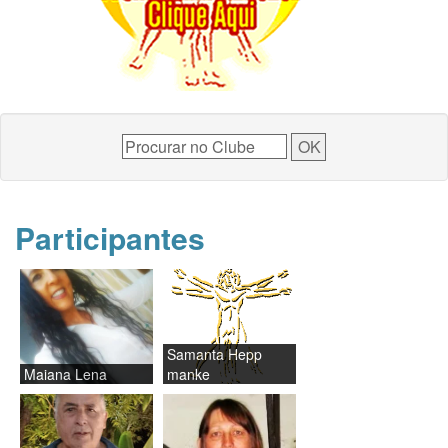
Participantes
Samanta Hepp
Maiana Lena
manke