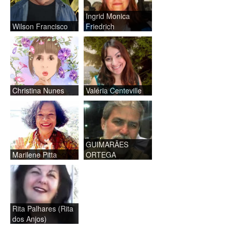
Ingrid Monica
Wilson Francisco
Friedrich
Christina Nunes
Valéria Centeville
GUIMARÃES
Marilene Pitta
ORTEGA
Rita Palhares (Rita
dos Anjos)