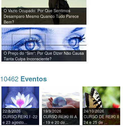
O Vazio Ocupado: Por Que Sentimos
Desamparo Mesmo Quando Tudo Parece
Bem?
O Preço do “Sim”: Por Que Dizer Não Causa
Tanta Culpa Inconsciente?
10462
Eventos
22/8/2026
19/9/2026
24/10/2026
CURSO REIKI I -22
CURSO REIKI III A
CURSO DE REIKI II
e 23 agosto...
- 19 e 20 de...
24 e 25 de ...