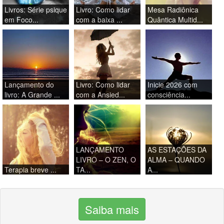
Livros: Série psique
Livro: Como lidar
Mesa Radiônica
em Foco...
com a baixa ...
Quântica Multid...
Lançamento do
Livro: Como lidar
Inicie 2026 com
livro: A Grande ...
com a Ansied...
consciência...
LANÇAMENTO
AS ESTAÇÕES DA
LIVRO – O ZEN, O
ALMA – QUANDO
Terapia breve ...
TA...
A...
Saiba mais