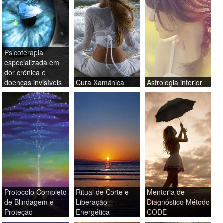
Psicoterapia
especializada em
dor crônica e
doenças invisíveis
Cura Xamânica
Astrologia interior
Protocolo Completo
Ritual de Corte e
Mentoria de
de Blindagem e
Liberação
Diagnóstico Método
Proteção
Energética
CODE