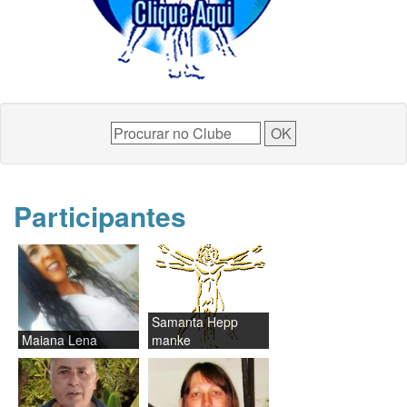
Participantes
Samanta Hepp
Maiana Lena
manke