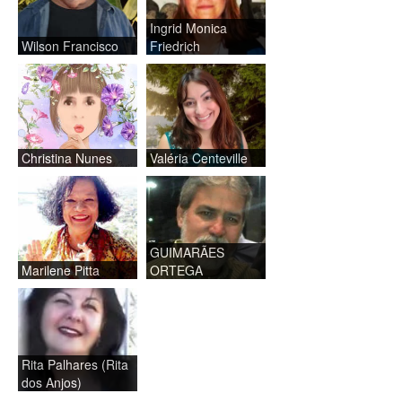
Ingrid Monica
Wilson Francisco
Friedrich
Christina Nunes
Valéria Centeville
GUIMARÃES
Marilene Pitta
ORTEGA
Rita Palhares (Rita
dos Anjos)