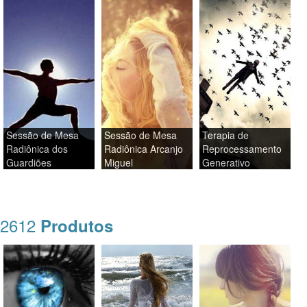
Sessão de Mesa
Sessão de Mesa
Terapia de
Radiônica dos
Radiônica Arcanjo
Reprocessamento
Guardiões
Miguel
Generativo
2612
Produtos