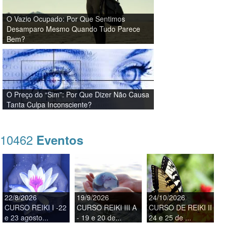
O Vazio Ocupado: Por Que Sentimos
Desamparo Mesmo Quando Tudo Parece
Bem?
O Preço do “Sim”: Por Que Dizer Não Causa
Tanta Culpa Inconsciente?
10462
Eventos
22/8/2026
19/9/2026
24/10/2026
CURSO REIKI I -22
CURSO REIKI III A
CURSO DE REIKI II
e 23 agosto...
- 19 e 20 de...
24 e 25 de ...