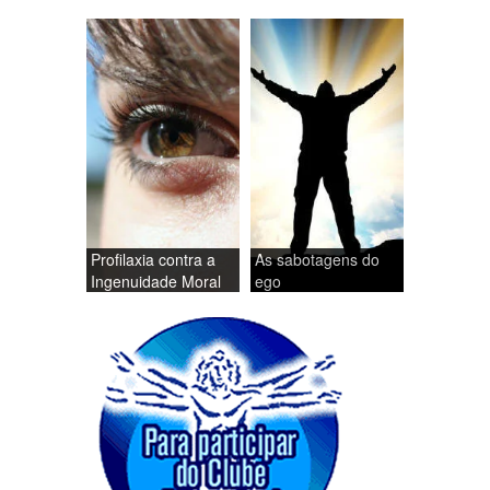
Profilaxia contra a
As sabotagens do
Ingenuidade Moral
ego