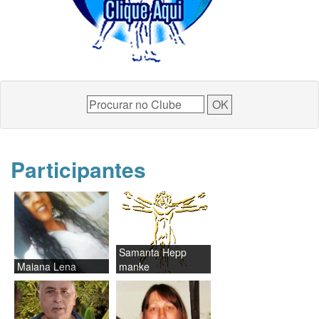
Participantes
Samanta Hepp
Maiana Lena
manke