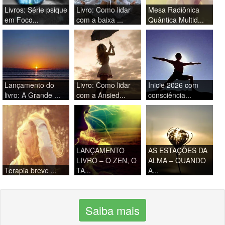
Livros: Série psique
Livro: Como lidar
Mesa Radiônica
em Foco...
com a baixa ...
Quântica Multid...
Lançamento do
Livro: Como lidar
Inicie 2026 com
livro: A Grande ...
com a Ansied...
consciência...
LANÇAMENTO
AS ESTAÇÕES DA
LIVRO – O ZEN, O
ALMA – QUANDO
Terapia breve ...
TA...
A...
Saiba mais