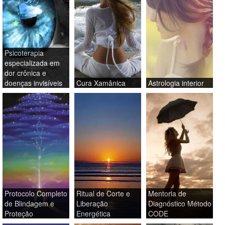
Psicoterapia
especializada em
dor crônica e
doenças invisíveis
Cura Xamânica
Astrologia interior
Protocolo Completo
Ritual de Corte e
Mentoria de
de Blindagem e
Liberação
Diagnóstico Método
Proteção
Energética
CODE