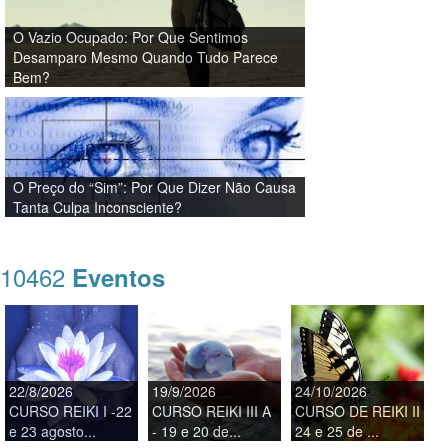
O Vazio Ocupado: Por Que Sentimos
Desamparo Mesmo Quando Tudo Parece
Bem?
O Preço do “Sim”: Por Que Dizer Não Causa
Tanta Culpa Inconsciente?
10462
Eventos
22/8/2026
19/9/2026
24/10/2026
CURSO REIKI I -22
CURSO REIKI III A
CURSO DE REIKI II
e 23 agosto...
- 19 e 20 de...
24 e 25 de ...