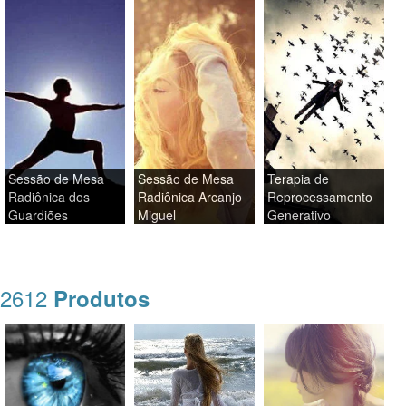
Sessão de Mesa
Sessão de Mesa
Terapia de
Radiônica dos
Radiônica Arcanjo
Reprocessamento
Guardiões
Miguel
Generativo
2612
Produtos