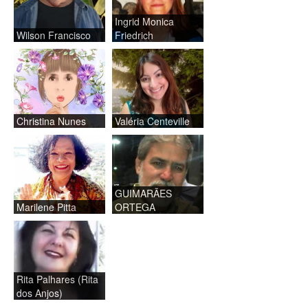
Ingrid Monica
Wilson Francisco
Friedrich
Christina Nunes
Valéria Centeville
GUIMARÃES
Marilene Pitta
ORTEGA
Rita Palhares (Rita
dos Anjos)