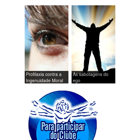
Profilaxia contra a
As sabotagens do
Ingenuidade Moral
ego