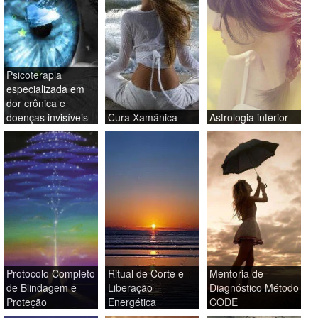
Psicoterapia
especializada em
dor crônica e
doenças invisíveis
Cura Xamânica
Astrologia interior
Protocolo Completo
Ritual de Corte e
Mentoria de
de Blindagem e
Liberação
Diagnóstico Método
Proteção
Energética
CODE