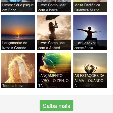
Livros: Série psique
Livro: Como lidar
Mesa Radiônica
em Foco...
com a baixa ...
Quântica Multid...
Lançamento do
Livro: Como lidar
Inicie 2026 com
livro: A Grande ...
com a Ansied...
consciência...
LANÇAMENTO
AS ESTAÇÕES DA
LIVRO – O ZEN, O
ALMA – QUANDO
Terapia breve ...
TA...
A...
Saiba mais