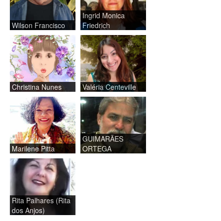
Ingrid Monica
Wilson Francisco
Friedrich
Christina Nunes
Valéria Centeville
GUIMARÃES
Marilene Pitta
ORTEGA
Rita Palhares (Rita
dos Anjos)