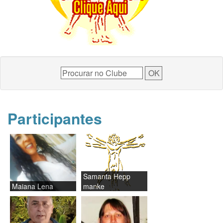
Participantes
Samanta Hepp
Maiana Lena
manke