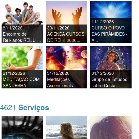
11/12/2026
8/11/2026
30/11/2026
CURSO O POVO
Encontro de
AGENDA CURSOS
DAS PIRÂMIDES -
Reikianos REIJU-...
DE REIKI 2026...
A...
21/12/2026
31/12/2026
31/12/2026
MEDITAÇÃO COM
Meditações
Grupo de Estudos
SANDESHA...
Ascensionais...
sobre Cristai...
4621
Serviços