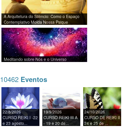
A Arquitetura do Silêncio: Como o Espaço
Contemplativo Molda Nossa Psique
Meditando sobre Nós e o Universo
10462
Eventos
22/8/2026
19/9/2026
24/10/2026
CURSO REIKI I -22
CURSO REIKI III A
CURSO DE REIKI II
e 23 agosto...
- 19 e 20 de...
24 e 25 de ...