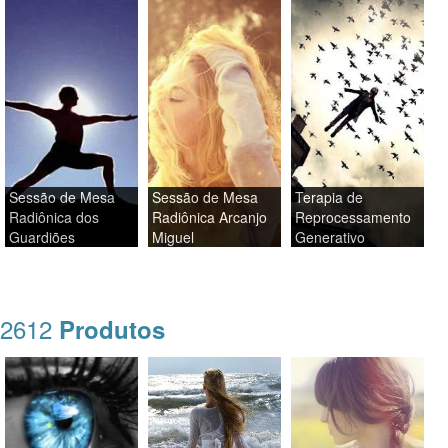
Sessão de Mesa
Sessão de Mesa
Terapia de
Radiônica dos
Radiônica Arcanjo
Reprocessamento
Guardiões
Miguel
Generativo
2612
Produtos