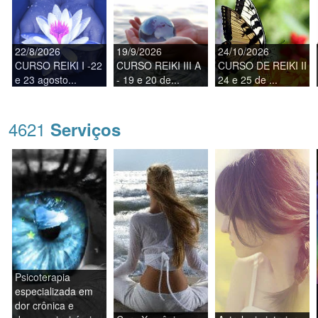
22/8/2026
19/9/2026
24/10/2026
CURSO REIKI I -22
CURSO REIKI III A
CURSO DE REIKI II
e 23 agosto...
- 19 e 20 de...
24 e 25 de ...
4621
Serviços
Psicoterapia
especializada em
dor crônica e