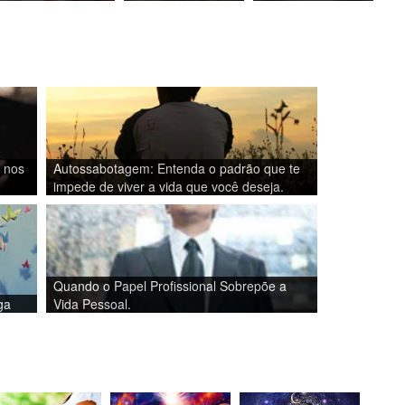
 nos
Autossabotagem: Entenda o padrão que te
impede de viver a vida que você deseja.
Quando o Papel Profissional Sobrepõe a
ga
Vida Pessoal.