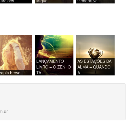
ardiões
Miguel
Generativo
LANÇAMENTO
AS ESTAÇÕES DA
LIVRO – O ZEN, O
ALMA – QUANDO
rapia breve ...
TA...
A...
m.br