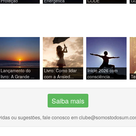
Proteção
Energética
CODE
Gu
Lançamento do
Livro: Como lidar
Inicie 2026 com
livro: A Grande ...
com a Ansied...
consciência...
Te
Saiba mais
idas ou sugestões, fale conosco em
clube@somostodosum.co