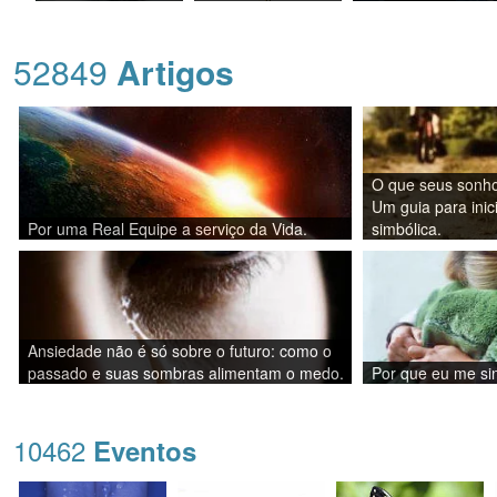
52849
Artigos
O que seus sonho
Um guia para inic
Por uma Real Equipe a serviço da Vida.
simbólica.
Ansiedade não é só sobre o futuro: como o
passado e suas sombras alimentam o medo.
Por que eu me sin
10462
Eventos