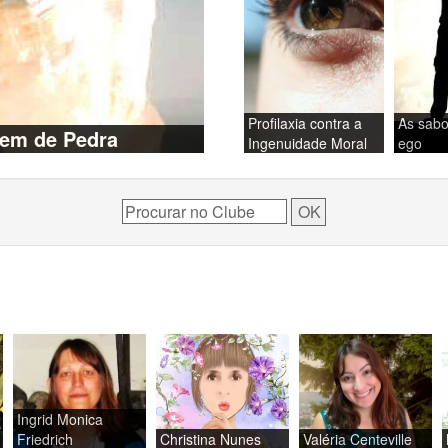
Profilaxia contra a
As sabo
em de Pedra
Ingenuidade Moral
ego
Ingrid Monica
Friedrich
Christina Nunes
Valéria Centeville