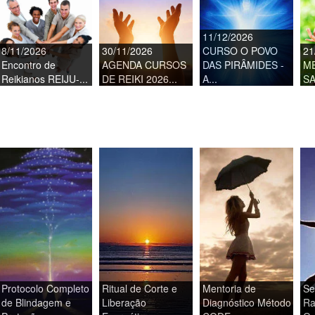
11/12/2026
8/11/2026
30/11/2026
CURSO O POVO
21
Encontro de
AGENDA CURSOS
DAS PIRÂMIDES -
M
Reikianos REIJU-...
DE REIKI 2026...
A...
SA
Protocolo Completo
Ritual de Corte e
Mentoria de
Se
de Blindagem e
Liberação
Diagnóstico Método
Ra