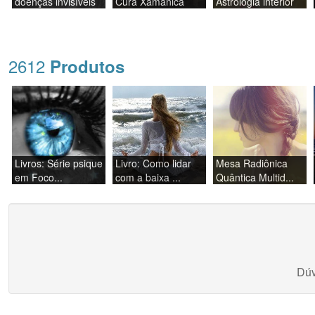
doenças invisíveis
Cura Xamânica
Astrologia interior
2612
Produtos
Livros: Série psique
Livro: Como lidar
Mesa Radiônica
em Foco...
com a baixa ...
Quântica Multid...
Dúv