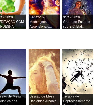
/12/2026
31/12/2026
31/12/2026
EDITAÇÃO COM
Meditações
Grupo de Estudos
NDESHA...
Ascensionais...
sobre Cristai...
ssão de Mesa
Sessão de Mesa
Terapia de
diônica dos
Radiônica Arcanjo
Reprocessamento