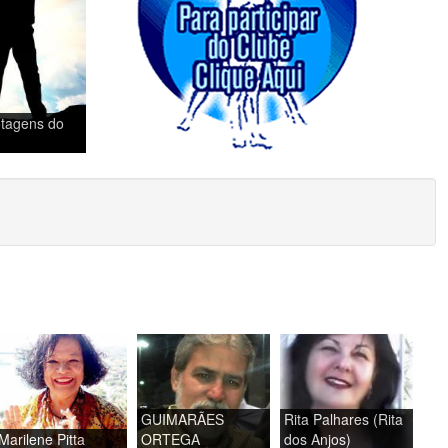
tagens do
GUIMARÃES
Rita Palhares (Rita
Marilene Pitta
ORTEGA
dos Anjos)