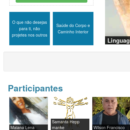
O que não desejas
Saúde do Corpo e
para ti, não
Caminho Interior
projetes nos outros
Linguag
Participantes
Samanta Hepp
Maiana Lena
manke
Wilson Francisco