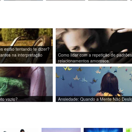
s estão tentando te dizer?
iantes na interpretação
Como lidar com a repetição de padrões
relacionamentos amorosos.
to vazio?
Ansiedade: Quando a Mente Não Desli