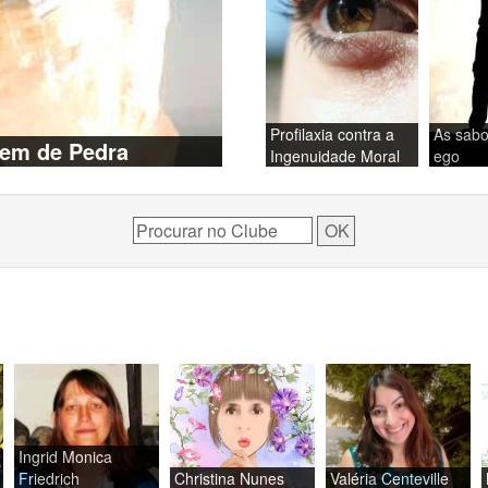
Profilaxia contra a
As sabo
em de Pedra
Ingenuidade Moral
ego
Ingrid Monica
Friedrich
Christina Nunes
Valéria Centeville