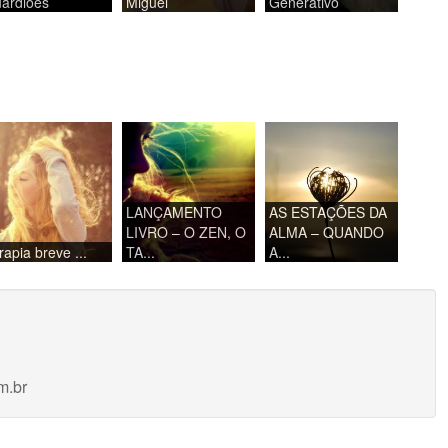
ardiões
Miguel
Generativo
LANÇAMENTO
AS ESTAÇÕES DA
LIVRO – O ZEN, O
ALMA – QUANDO
rapia breve ...
TA...
A...
m.br