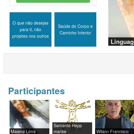
O que não desejas
Saúde do Corpo e
para ti, não
Caminho Interior
projetes nos outros
Linguag
Participantes
Samanta Hepp
Maiana Lena
manke
Wilson Francisco