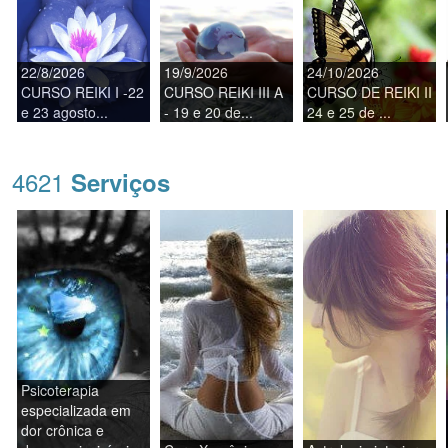
22/8/2026
19/9/2026
24/10/2026
CURSO REIKI I -22
CURSO REIKI III A
CURSO DE REIKI II
e 23 agosto...
- 19 e 20 de...
24 e 25 de ...
4621
Serviços
Psicoterapia
especializada em
dor crônica e