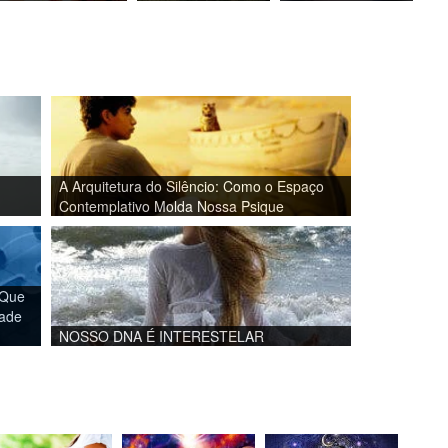
A Arquitetura do Silêncio: Como o Espaço
Contemplativo Molda Nossa Psique
 Que
dade
NOSSO DNA É INTERESTELAR