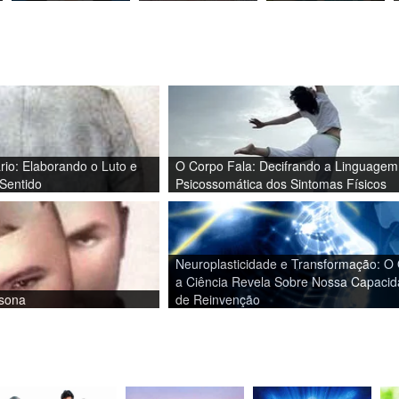
io: Elaborando o Luto e
O Corpo Fala: Decifrando a Linguagem
Sentido
Psicossomática dos Sintomas Físicos
Neuroplasticidade e Transformação: O
a Ciência Revela Sobre Nossa Capaci
rsona
de Reinvenção