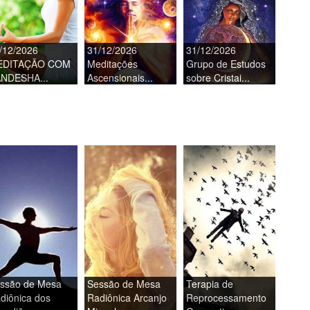
/12/2026
31/12/2026
31/12/2026
EDITAÇÃO COM
Meditações
Grupo de Estudos
NDESHA...
Ascensionais...
sobre Cristai...
ssão de Mesa
Sessão de Mesa
Terapia de
diônica dos
Radiônica Arcanjo
Reprocessamento