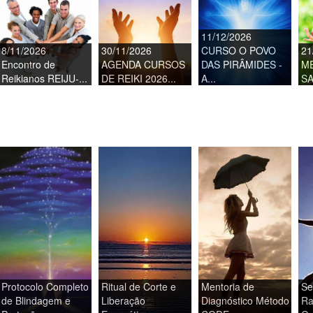
11/12/2026
8/11/2026
30/11/2026
CURSO O POVO
21
Encontro de
AGENDA CURSOS
DAS PIRÂMIDES -
M
Reikianos REIJU-...
DE REIKI 2026...
A...
SA
Protocolo Completo
Ritual de Corte e
Mentoria de
Se
de Blindagem e
Liberação
Diagnóstico Método
Ra