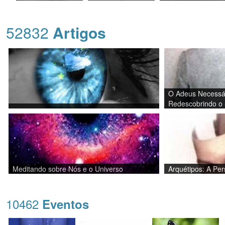
52832
Artigos
O Adeus Necessár
Redescobrindo o 
Meditando sobre Nós e o Universo
Arquétipos: A Pe
10462
Eventos