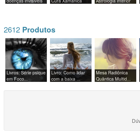
doenças invisíveis
Cura Xamânica
Astrologia interior
2612
Produtos
Livros: Série psique
Livro: Como lidar
Mesa Radiônica
em Foco...
com a baixa ...
Quântica Multid...
Dúv