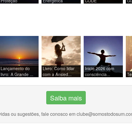
Proteção
Energética
CODE
Gu
Lançamento do
Livro: Como lidar
Inicie 2026 com
livro: A Grande ...
com a Ansied...
consciência...
Te
Saiba mais
idas ou sugestões, fale conosco em
clube@somostodosum.co