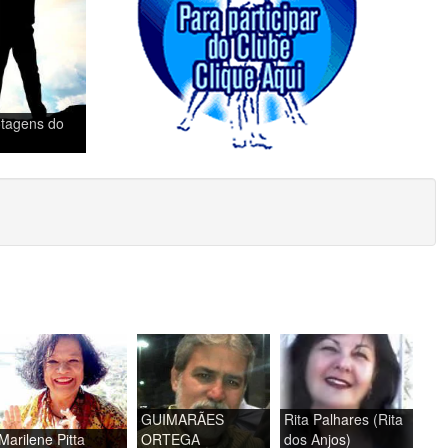
tagens do
GUIMARÃES
Rita Palhares (Rita
Marilene Pitta
ORTEGA
dos Anjos)