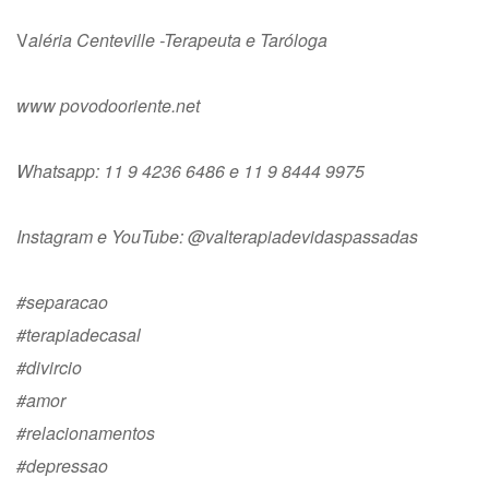
V
aléria Centeville -Terapeuta e Taróloga
www povodooriente.net
Whatsapp: 11 9 4236 6486 e 11 9 8444 9975
Instagram e YouTube: @valterapiadevidaspassadas
#separacao
#terapiadecasal
#divircio
#amor
#relacionamentos
#depressao