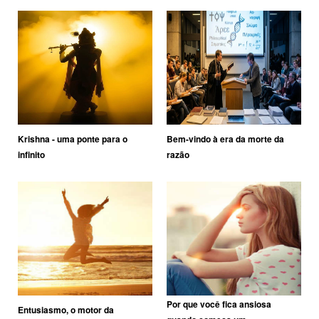
Krishna - uma ponte para o
Bem-vindo à era da morte da
infinito
razão
Por que você fica ansiosa
Entusiasmo, o motor da