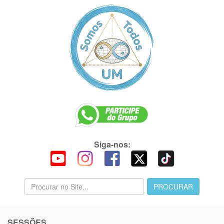
Siga-nos:
SESSÕES