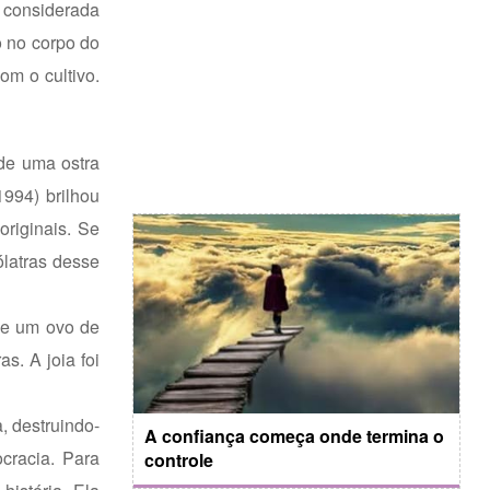
 considerada
o no corpo do
om o cultivo.
 de uma ostra
994) brilhou
originais. Se
ólatras desse
de um ovo de
s. A joia foi
, destruindo-
A confiança começa onde termina o
cracia. Para
controle