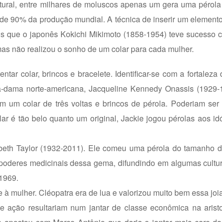
tural, entre milhares de moluscos apenas um gera uma pérola
ca de 90% da produção mundial. A técnica de inserir um element
s que o japonês Kokichi Mikimoto (1858-1954) teve sucesso c
as não realizou o sonho de um colar para cada mulher.
tar colar, brincos e bracelete. Identificar-se com a fortaleza
ra-dama norte-americana, Jacqueline Kennedy Onassis (1929-1
m um colar de três voltas e brincos de pérola. Poderiam ser 
r é tão belo quanto um original, Jackie jogou pérolas aos id
zabeth Taylor (1932-2011). Ele comeu uma pérola do tamanho 
poderes medicinais dessa gema, difundindo em algumas cultura
 1969.
 à mulher. Cléopatra era de lua e valorizou muito bem essa joia
e ação resultariam num jantar de classe econômica na aristo