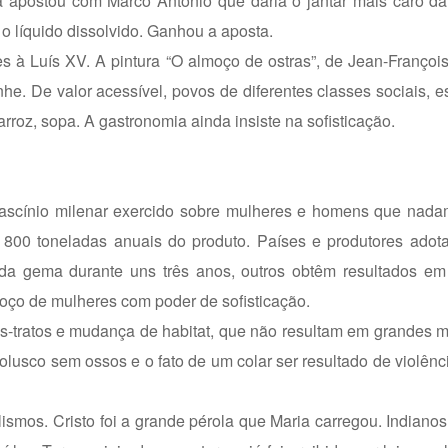
 apostou com Marco Antônio que daria o jantar mais caro da 
 líquido dissolvido. Ganhou a aposta.
 à Luís XV. A pintura “O almoço de ostras”, de Jean-Françoi
e. De valor acessível, povos de diferentes classes sociais, 
roz, sopa. A gastronomia ainda insiste na sofisticação.
fascínio milenar exercido sobre mulheres e homens que nada
 800 toneladas anuais do produto. Países e produtores adota
da gema durante uns três anos, outros obtêm resultados em
oço de mulheres com poder de sofisticação.
us-tratos e mudança de habitat, que não resultam em grandes 
usco sem ossos e o fato de um colar ser resultado de violênc
lismos. Cristo foi a grande pérola que Maria carregou. Indiano