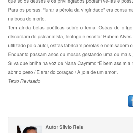
que só os deuses e os privilegiados podiam vê-las e possuí-
Para os persas, “furar a pérola da virgindade” era consu
na boca do morto.
Tem ainda belas poéticas sobre o tema. Ostras de orig
discordam do psicanalista, teólogo e escritor Rubem Alves so
utilizado pelo autor, ostras fabricam pérolas e nem sabem o
Enquanto passam anos ou meses gestando uma ou mais jo
Silva que brilha na voz de Nana Caymmi: “É bem assim a na
abrir o peito / E tirar do coração / A joia de um amor”.
Texto Revisado
Autor
Sílvio Reis