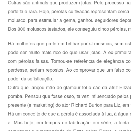
Ostras são animais que produzem joias. Pelo processo na
perfeita e rara. Hoje, pérolas cultivadas representam cer
molusco, para estimular a gema, ganhou seguidores depoi
Dos 800 moluscos testados, ele conseguiu cinco pérolas, m
Há mulheres que preferem brilhar por si mesmas, sem osten
pode ser muito mais rico do que usar joias. A ex-primei
com pérolas falsas. Tornou-se referência de elegância co
perdesse, seriam repostos. Ao comprovar que um falso cola
poder da sofisticação.
Outro que lançou mão do glamour foi o cão da atriz Eli
pomba. Pensou que fosse osso, talvez influenciado pelos 
presente (e marketing) do ator Richard Burton para Liz, em
Há um conceito de que a pérola é associada à lua, à água e
a. Mas hoje, em tempos de fabricação em série, a ideia 