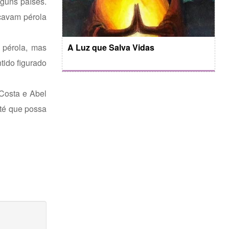
lguns países.
ocavam pérola
 pérola, mas
A Luz que Salva Vidas
tido figurado
Costa e Abel
Até que possa