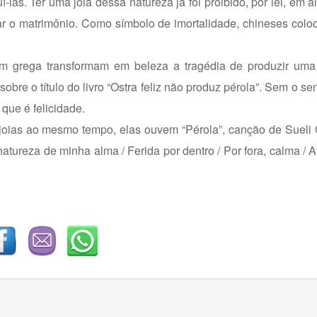
las. Ter uma joia dessa natureza já foi proibido, por lei, em a
mar o matrimônio. Como símbolo de imortalidade, chineses col
em grega transformam em beleza a tragédia de produzir uma
bre o título do livro “Ostra feliz não produz pérola”. Sem o sen
 que é felicidade.
ias ao mesmo tempo, elas ouvem “Pérola”, canção de Sueli 
tureza de minha alma / Ferida por dentro / Por fora, calma / 