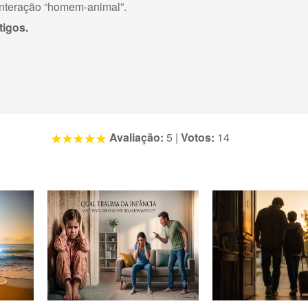
 interação “homem-animal”.
tigos.
Avaliação:
5
|
Votos:
14