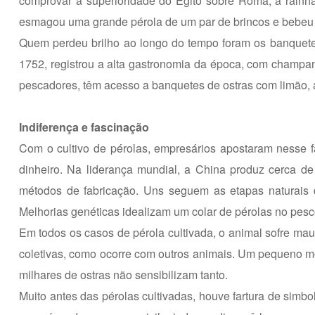
comprovar a superioridade do Egito sobre Roma, a rainha
esmagou uma grande pérola de um par de brincos e bebeu o
Quem perdeu brilho ao longo do tempo foram os banquetes
1752, registrou a alta gastronomia da época, com champanh
pescadores, têm acesso a banquetes de ostras com limão, ar
Indiferença e fascinação
Com o cultivo de pérolas, empresários apostaram nesse 
dinheiro. Na liderança mundial, a China produz cerca de
métodos de fabricação. Uns seguem as etapas naturais 
Melhorias genéticas idealizam um colar de pérolas no pesc
Em todos os casos de pérola cultivada, o animal sofre ma
coletivas, como ocorre com outros animais. Um pequeno mol
milhares de ostras não sensibilizam tanto.
Muito antes das pérolas cultivadas, houve fartura de simbo