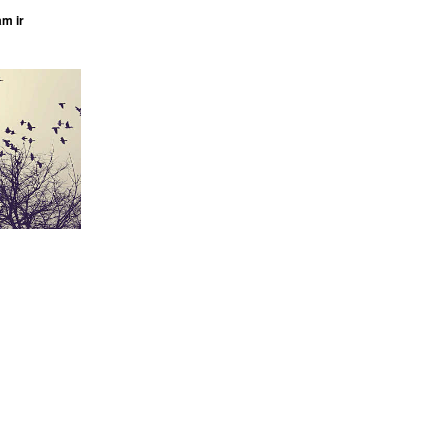
am ir