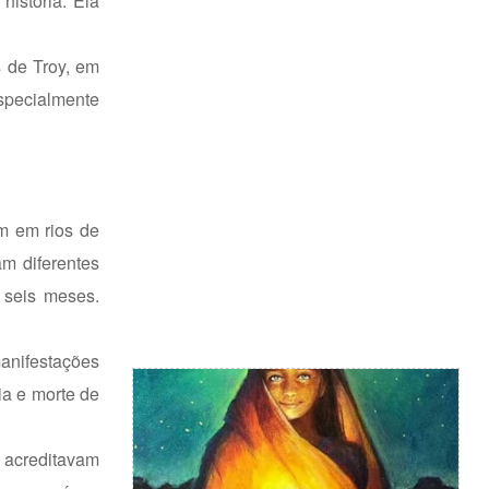
história. Ela
s de Troy, em
especialmente
m em rios de
m diferentes
 seis meses.
manifestações
ia e morte de
s acreditavam