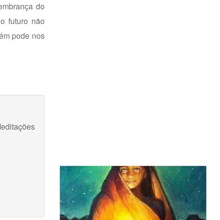
lembrança do
o futuro não
guém pode nos
Meditações