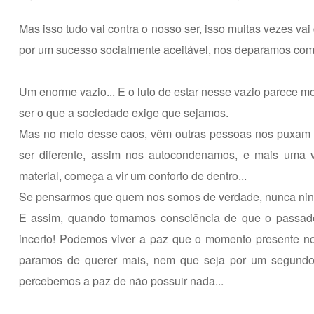
Mas isso tudo vai contra o nosso ser, isso muitas vezes v
por um sucesso socialmente aceitável, nos deparamos com
Um enorme vazio... E o luto de estar nesse vazio parece mo
ser o que a sociedade exige que sejamos.
Mas no meio desse caos, vêm outras pessoas nos puxam de
ser diferente, assim nos autocondenamos, e mais uma
material, começa a vir um conforto de dentro...
Se pensarmos que quem nos somos de verdade, nunca ningué
E assim, quando tomamos consciência de que o passado 
incerto! Podemos viver a paz que o momento presente n
paramos de querer mais, nem que seja por um segund
percebemos a paz de não possuir nada...