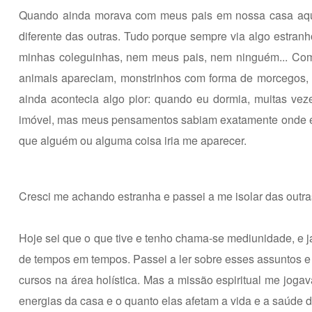
Quando ainda morava com meus pais em nossa casa aqui
diferente das outras. Tudo porque sempre via algo estranh
minhas coleguinhas, nem meus pais, nem ninguém... Co
animais apareciam, monstrinhos com forma de morcegos, g
ainda acontecia algo pior: quando eu dormia, muitas vez
imóvel, mas meus pensamentos sabiam exatamente onde eu
que alguém ou alguma coisa iria me aparecer.
Cresci me achando estranha e passei a me isolar das outras 
Hoje sei que o que tive e tenho chama-se mediunidade, e já
de tempos em tempos. Passei a ler sobre esses assuntos e a
cursos na área holística. Mas a missão espiritual me joga
energias da casa e o quanto elas afetam a vida e a saúde d