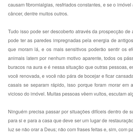
causam fibromialgias, resfriados constantes, e se o imóve
câncer, dentre muitos outros.
Tudo isso pode ser descoberto através da prospecção de a
pode ter as paredes impregnadas pela energia de antigo
que moram lá, e os mais sensitivos poderão sentir os ef
animais latem por nenhum motivo aparente, todos os pás
buracos na aura e é nessa situação que outras pessoas, 
você renovada, e você não pára de bocejar e ficar cansad
casais se separam rápido, isso porque foram morar em 
vicioso do imóvel. Muitas pessoas vêem vultos, escutam a
Ninguém precisa passar por situações difíceis dentro de sua
para si e para a casa que deve ser um lugar de restauraçã
luz se não orar a Deus; não com frases feitas e, sim, com