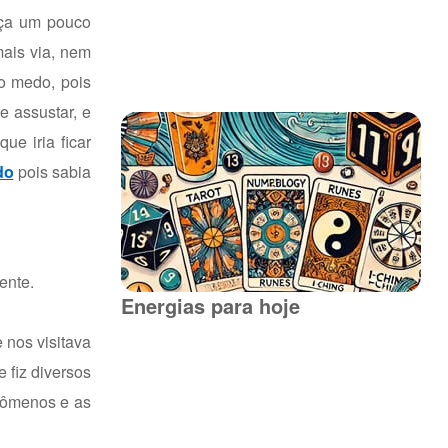
nça um pouco
mais via, nem
o medo, pois
 assustar, e
ue iria ficar
do
pois sabia
ente.
Energias para hoje
 nos visitava
 fiz diversos
enômenos e as