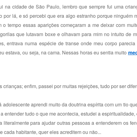
 na cidade de São Paulo, lembro que sempre fui uma cria
o por lá, e só percebi que era algo estranho porque ninguém 
m o tempo essas aparições começaram a me deixar com muit
orilas que lutavam boxe e olhavam para mim no intuito de me
es, entrava numa espécie de transe onde meu corpo parecia q
 estava, ou seja, na cama. Nessas horas eu sentia muito
me
crianças; enfim, passei por muitas rejeições, tudo por ser difer
 adolescente aprendi muito da doutrina espírita com um tio que
 entender tudo o que me acontecia, estudei a espiritualidade, e
va literalmente para ajudar outras pessoas a entenderem os f
e cada habitante, quer eles acreditem ou não...