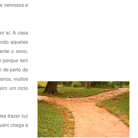
as nervosos e
or aí. A casa
ando aqueles
rante o sono,
m porque tem
i de perto de
 anos, muitos
sim um ciclo
sa trazer luz
nguém chega à