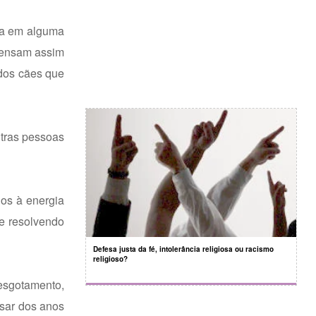
da em alguma
 pensam assim
dos cães que
utras pessoas
dos à energia
 e resolvendo
Defesa justa da fé, intolerância religiosa ou racismo
religioso?
esgotamento,
ssar dos anos