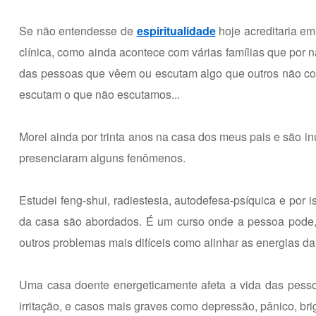
Se não entendesse de
espiritualidade
hoje acreditaria e
clínica, como ainda acontece com várias famílias que po
das pessoas que vêem ou escutam algo que outros não co
escutam o que não escutamos...
Morei ainda por trinta anos na casa dos meus pais e são i
presenciaram alguns fenômenos.
Estudei feng-shui, radiestesia, autodefesa-psíquica e por
da casa são abordados. É um curso onde a pessoa pode, d
outros problemas mais difíceis como alinhar as energias d
Uma casa doente energeticamente afeta a vida das pessoa
irritação, e casos mais graves como depressão, pânico, b