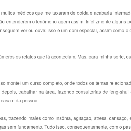
m muitos médicos que me taxaram de doida e acabaria interna
r não entenderem o fenômeno agem assim. Infelizmente alguns
nseguem ver ou ouvir. Isso é um dom especial, assim como o 
números os relatos que lá aconteciam. Mas, para minha sorte, o
 isso montei um curso completo, onde todos os temas relaciona
epois, trabalhar na área, fazendo consultorias de feng-shui
a casa e da pessoa.
s, trazendo males como insônia, agitação, stress, cansaço, 
rigas sem fundamento. Tudo isso, consequentemente, com o pa