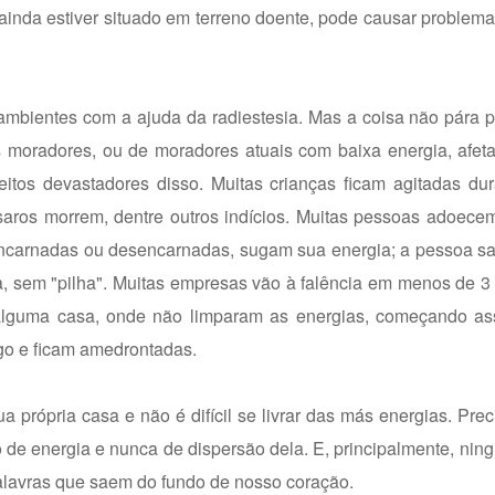
l ainda estiver situado em terreno doente, pode causar problem
mbientes com a ajuda da radiestesia. Mas a coisa não pára p
s moradores, ou de moradores atuais com baixa energia, afet
eitos devastadores disso. Muitas crianças ficam agitadas du
saros morrem, dentre outros indícios. Muitas pessoas adoece
encarnadas ou desencarnadas, sugam sua energia; a pessoa sa
a, sem "pilha". Muitas empresas vão à falência em menos de 3
alguma casa, onde não limparam as energias, começando as
lgo e ficam amedrontadas.
 própria casa e não é difícil se livrar das más energias. Preci
o de energia e nunca de dispersão dela. E, principalmente, ni
 palavras que saem do fundo de nosso coração.