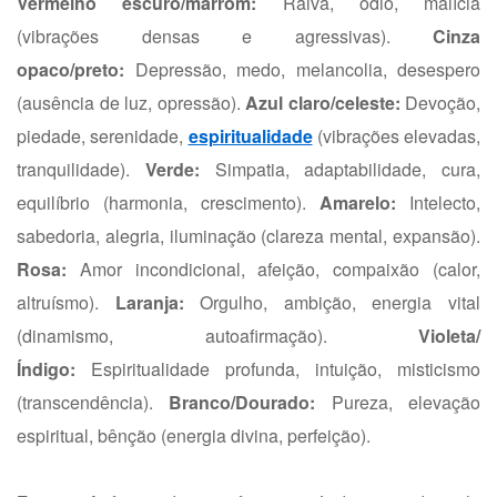
Vermelho escuro/marrom:
Raiva, ódio, malícia
(vibrações densas e agressivas).
Cinza
opaco/preto:
Depressão, medo, melancolia, desespero
(ausência de luz, opressão).
Azul claro/celeste:
Devoção,
piedade, serenidade,
espiritualidade
(vibrações elevadas,
tranquilidade).
Verde:
Simpatia, adaptabilidade, cura,
equilíbrio (harmonia, crescimento).
Amarelo:
Intelecto,
sabedoria, alegria, iluminação (clareza mental, expansão).
Rosa:
Amor incondicional, afeição, compaixão (calor,
altruísmo).
Laranja:
Orgulho, ambição, energia vital
(dinamismo, autoafirmação).
Violeta/
Índigo:
Espiritualidade profunda, intuição, misticismo
(transcendência).
Branco/Dourado:
Pureza, elevação
espiritual, bênção (energia divina, perfeição).