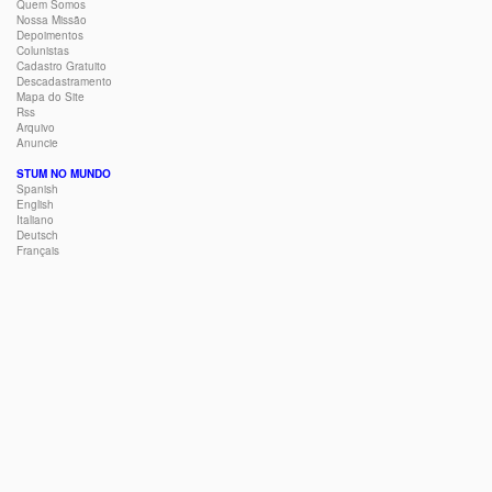
Quem Somos
Nossa Missão
Depoimentos
Colunistas
Cadastro Gratuito
Descadastramento
Mapa do Site
Rss
Arquivo
Anuncie
STUM NO MUNDO
Spanish
English
Italiano
Deutsch
Français