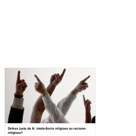
Defesa justa da fé, intolerância religiosa ou racismo
religioso?