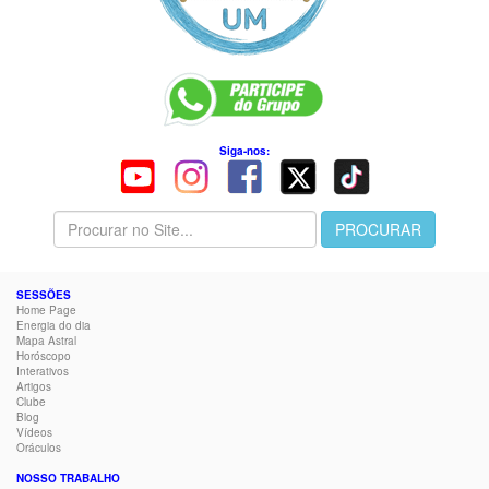
Siga-nos:
SESSÕES
Home Page
Energia do dia
Mapa Astral
Horóscopo
Interativos
Artigos
Clube
Blog
Vídeos
Oráculos
NOSSO TRABALHO