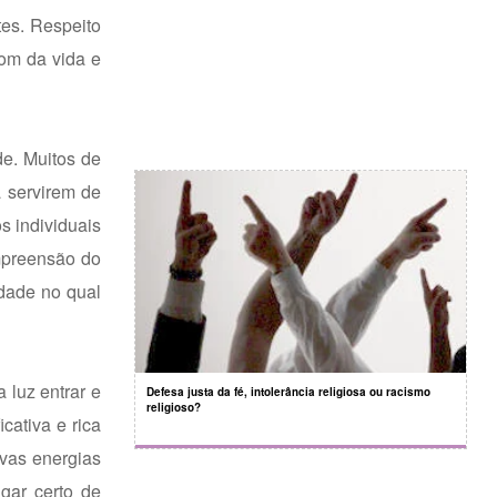
tes. Respeito
om da vida e
de. Muitos de
a servirem de
s individuais
ompreensão do
idade no qual
 luz entrar e
Defesa justa da fé, intolerância religiosa ou racismo
religioso?
cativa e rica
vas energias
gar certo de