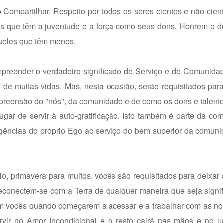
Compartilhar. Respeito por todos os seres cientes e não cien
es que têm a juventude e a força como seus dons. Honrem o d
ueles que têm menos.
mpreender o verdadeiro significado de Serviço e de Comunida
de muitas vidas. Mas, nesta ocasião, serão requisitados par
preensão do "nós", da comunidade e de como os dons e talento
ugar de servir à auto-gratificação. Isto também é parte da c
igências do próprio Ego ao serviço do bem superior da comun
, primavera para muitos, vocês são requisitados para deixar a
conectem-se com a Terra de qualquer maneira que seja signifi
om vocês quando começarem a acessar e a trabalhar com as no
ir no Amor Incondicional e o resto cairá nas mãos e no lu