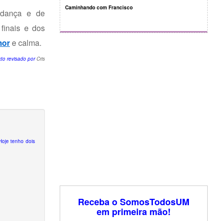
Caminhando com Francisco
udança e de
finais e dos
mor
e calma.
xto revisado por
Cris
Hoje tenho dois
Receba o SomosTodosUM
em primeira mão!