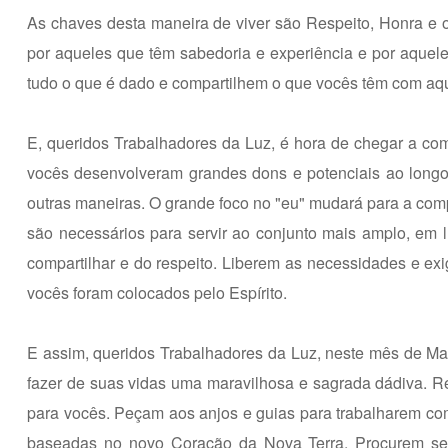
As chaves desta maneira de viver são Respeito, Honra e o 
por aqueles que têm sabedoria e experiência e por aquel
tudo o que é dado e compartilhem o que vocês têm com aq
E, queridos Trabalhadores da Luz, é hora de chegar a co
vocês desenvolveram grandes dons e potenciais ao longo 
outras maneiras. O grande foco no "eu" mudará para a com
são necessários para servir ao conjunto mais amplo, em l
compartilhar e do respeito. Liberem as necessidades e ex
vocês foram colocados pelo Espírito.
E assim, queridos Trabalhadores da Luz, neste mês de Maio
fazer de suas vidas uma maravilhosa e sagrada dádiva. Re
para vocês. Peçam aos anjos e guias para trabalharem c
baseadas no novo Coração da Nova Terra. Procurem serv