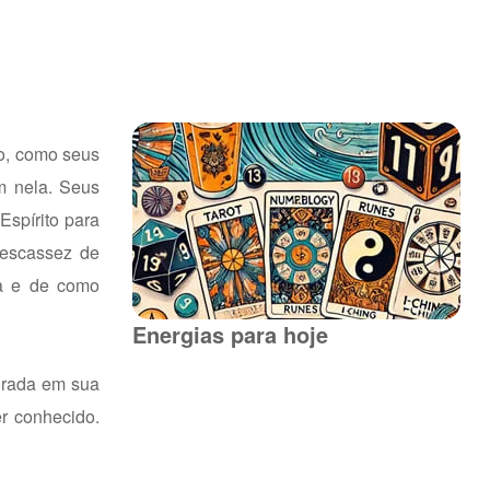
ão, como seus
m nela. Seus
Espírito para
 escassez de
ra e de como
Energias para hoje
agrada em sua
r conhecido.