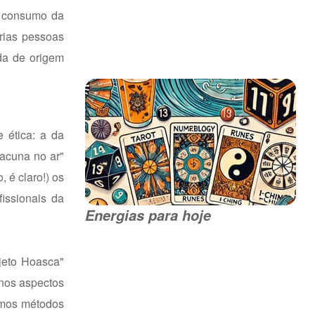
o consumo da
rias pessoas
da de origem
 ética: a da
lacuna no ar"
 é claro!) os
fissionais da
Energias para hoje
jeto Hoasca"
 nos aspectos
smos métodos