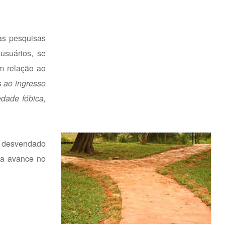
as pesquisas
usuários, se
m relação ao
s ao ingresso
edade fóbica,
r desvendado
ia avance no