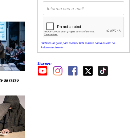
Cadastre-se grátis para receber toda semana nosso boletim de
Autoconhecimento.
Siga-nos:
te da razão