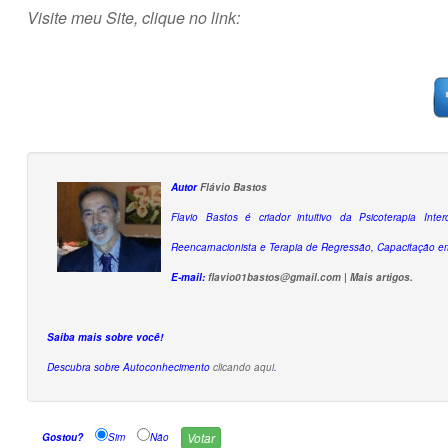
Visite meu Site, clique no link:
Autor
Flávio Bastos
Flavio Bastos é criador intuitivo da Psicoterapia Inter
Reencarnacionista e Terapia de Regressão, Capacitação em
E-mail:
flavio01bastos@gmail.com
|
Mais artigos.
Saiba mais sobre você!
Descubra sobre Autoconhecimento
clicando aqui
.
Gostou?
Sim
Não