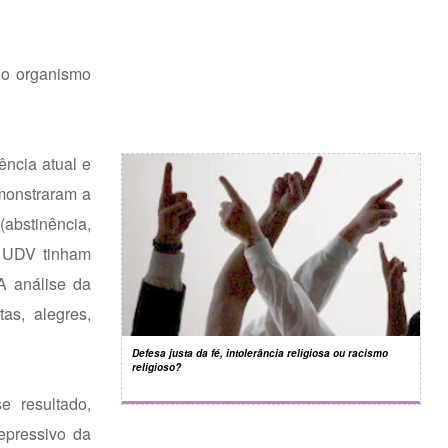
do organismo
ência atual e
emonstraram a
(abstinência,
a UDV tinham
A análise da
as, alegres,
Defesa justa da fé, intolerância religiosa ou racismo
religioso?
 resultado,
epressivo da