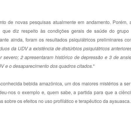
ento de novas pesquisas atualmente em andamento. Porém, 
no que diz respeito às condições gerais de saúde do grupo 
te ainda, foram os resultados psiquiátricos preliminares co
íduos da UDV a existência de distúrbios psiquiátricos anteriore
r severo; 2 apresentaram histórico de depressão e 3 de ansi
UDV e o desaparecimento dos quadros citados.
"
sconhecida bebida amazônica, um dos maiores mistérios a se
 deu-nos o exemplo e, quem sabe, a partida para que a ciênc
sobre os efeitos no uso profilático e terapêutico da ayauasca.