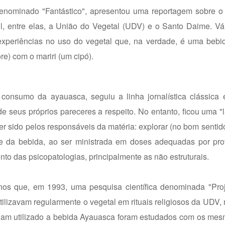
enominado "Fantástico", apresentou uma reportagem sobre 
l, entre elas, a União do Vegetal (UDV) e o Santo Daime. Vá
experiências no uso do vegetal que, na verdade, é uma bebi
re) com o mariri (um cipó).
onsumo da ayauasca, seguiu a linha jornalística clássica e
e seus próprios pareceres a respeito. No entanto, ficou uma "
r sido pelos responsáveis da matéria: explorar (no bom sentido,
ade da bebida, ao ser ministrada em doses adequadas por pro
nto das psicopatologias, principalmente as não estruturais.
-nos que, em 1993, uma pesquisa científica denominada "Pro
ilizavam regularmente o vegetal em rituais religiosos da UDV,
aviam utilizado a bebida Ayauasca foram estudados com os me