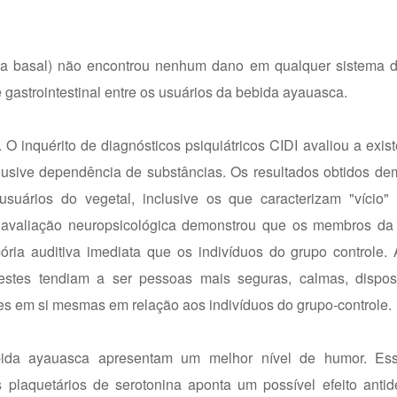
nica basal) não encontrou nenhum dano em qualquer sistema 
e gastrointestinal entre os usuários da bebida ayauasca.
O inquérito de diagnósticos psiquiátricos CIDI avaliou a exist
inclusive dependência de substâncias. Os resultados obtidos d
 usuários do vegetal, inclusive os que caracterizam "vício" 
 avaliação neuropsicológica demonstrou que os membros d
ia auditiva imediata que os indivíduos do grupo controle. 
stes tendiam a ser pessoas mais seguras, calmas, dispost
es em si mesmas em relação aos indivíduos do grupo-controle.
bida ayauasca apresentam um melhor nível de humor. Esse
plaquetários de serotonina aponta um possível efeito antid