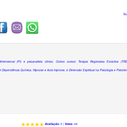
Te
dimensional (PI) e psicanalista clínico. Outros cursos: Terapia Regressiva Evolutiva (TRE
 Dependência Química, Hipnose e Auto-hipnose, e Dimensão Espiritual na Psicologia e Psicoter
Avaliação:
5
|
Votos:
49