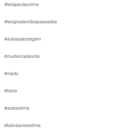
#terapeutaonline
#terapiadevidaspassadas
#autossabotagem
#mudancadevida
#medo
#fobia
#autoestima
#baixaautoestima