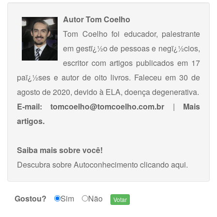
Autor
Tom Coelho
Tom Coelho foi educador, palestrante
em gestï¿½o de pessoas e negï¿½cios,
escritor com artigos publicados em 17
paï¿½ses e autor de oito livros. Faleceu em 30 de
agosto de 2020, devido à ELA, doença degenerativa.
E-mail:
tomcoelho@tomcoelho.com.br
|
Mais
artigos.
Saiba mais sobre você!
Descubra sobre Autoconhecimento
clicando aqui
.
Gostou?
Sim
Não