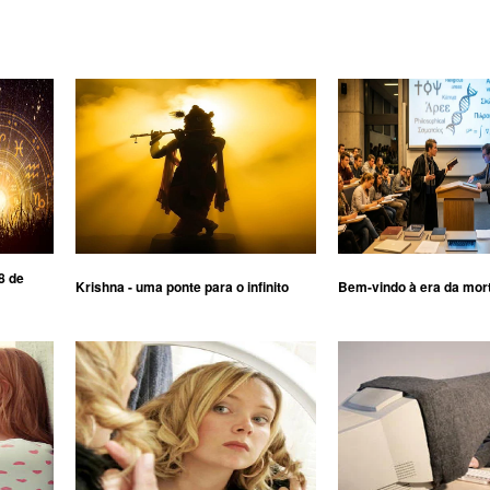
8 de
Krishna - uma ponte para o infinito
Bem-vindo à era da mor