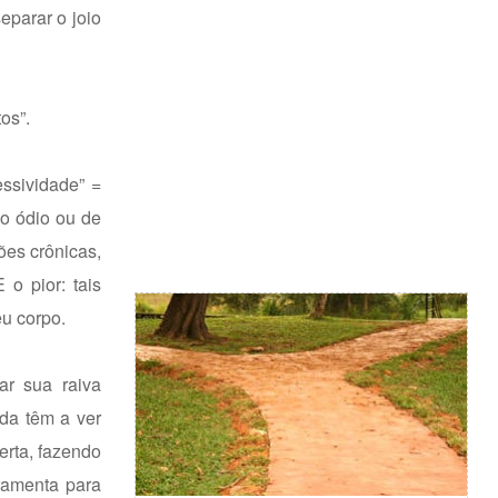
eparar o joio
os”.
ssividade” =
do ódio ou de
ões crônicas,
o pior: tais
u corpo.
ar sua raiva
da têm a ver
erta, fazendo
ramenta para