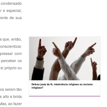
ão condensado
 e especial,
niente de sua
a que, então,
onscientizar.
xpressar com
 perceber os
si próprio ou
Defesa justa da fé, intolerância religiosa ou racismo
religioso?
os serem tão
 alto e brota
Mas, ao fazer