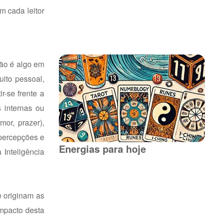
m cada leitor
ção é algo em
uito pessoal,
r-se frente a
 internas ou
mor, prazer),
 percepções e
Energias para hoje
 Inteligência
e originam as
mpacto desta