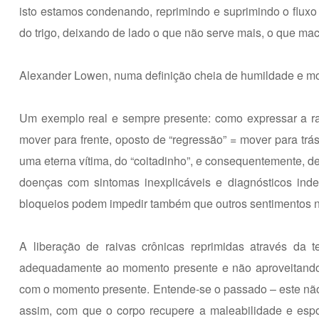
isto estamos condenando, reprimindo e suprimindo o fluxo
do trigo, deixando de lado o que não serve mais, o que mac
Alexander Lowen, numa definição cheia de humildade e mod
Um exemplo real e sempre presente: como expressar a ra
mover para frente, oposto de “regressão” = mover para trá
uma eterna vítima, do “coitadinho”, e consequentemente, 
doenças com sintomas inexplicáveis e diagnósticos indef
bloqueios podem impedir também que outros sentimentos n
A liberação de raivas crônicas reprimidas através da 
adequadamente ao momento presente e não aproveitando 
com o momento presente. Entende-se o passado – este não
assim, com que o corpo recupere a maleabilidade e espo