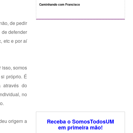
Caminhando com Francisco
não, de pedir
, de defender
 etc e por aí
r isso, somos
si próprio. É
a através do
ndividual, no
o.
 deu origem a
Receba o SomosTodosUM
em primeira mão!