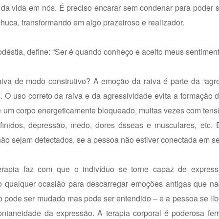
 da vida em nós. É preciso encarar sem condenar para poder s
huca, transformando em algo prazeiroso e realizador.
éstia, define: “Ser é quando conheço e aceito meus sentiment
iva de modo construtivo? A emoção da raiva é parte da “agre
s. O uso correto da raiva e da agressividade evita a formação 
de um corpo energeticamente bloqueado, muitas vezes com tens
inidos, depressão, medo, dores ósseas e musculares, etc. E 
ão sejam detectados, se a pessoa não estiver conectada em se
terapia faz com que o indivíduo se torne capaz de express
qualquer ocasião para descarregar emoções antigas que na
 pode ser mudado mas pode ser entendido – e a pessoa se lib
ntaneidade da expressão. A terapia corporal é poderosa fer