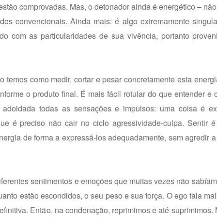
á estão comprovadas. Mas, o detonador ainda é energético – n
dos convencionais. Ainda mais: é algo extremamente singular
rdo com as particularidades de sua vivência, portanto prove
 temos como medir, cortar e pesar concretamente esta energi
forme o produto final. É mais fácil rotular do que entender e c
ma adoidada todas as sensações e impulsos: uma coisa é e
e é preciso não cair no ciclo agressividade-culpa. Sentir é
energia de forma a expressá-los adequadamente, sem agredir a 
erentes sentimentos e emoções que muitas vezes não sabíam
anto estão escondidos, o seu peso e sua força. O ego fala mais
initiva. Então, na condenação, reprimimos e até suprimimos. 