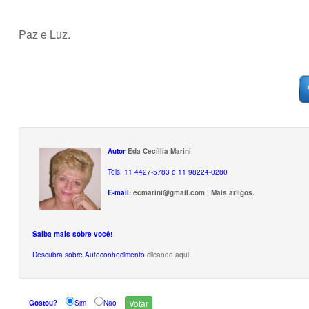
Paz e Luz.
Autor
Eda Cecíllia Marini
Tels. 11 4427-5783 e 11 98224-0280
E-mail:
ecmarini@gmail.com
|
Mais artigos.
Saiba mais sobre você!
Descubra sobre Autoconhecimento
clicando aqui
.
Gostou?
Sim
Não