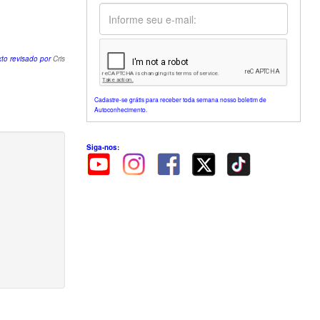
xto revisado por
Cris
Cadastre-se grátis para receber toda semana nosso boletim de
Autoconhecimento.
Siga-nos: