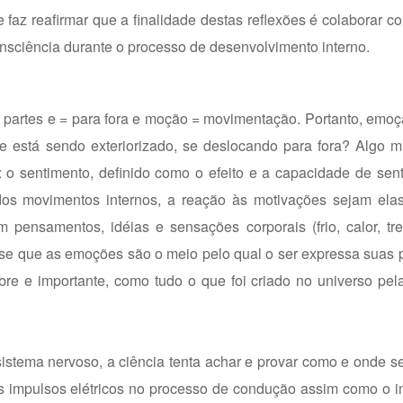
faz reafirmar que a finalidade destas reflexões é colaborar co
nsciência durante o processo de desenvolvimento interno.
s partes e = para fora e moção = movimentação. Portanto, emo
e está sendo exteriorizado, se deslocando para fora? Algo m
: o sentimento, definido como o efeito e a capacidade de senti
dos movimentos internos, a reação às motivações sejam elas
pensamentos, idéias e sensações corporais (frio, calor, tre
-se que as emoções são o meio pelo qual o ser expressa suas
re e importante, como tudo o que foi criado no universo pela
istema nervoso, a ciência tenta achar e provar como e onde s
s impulsos elétricos no processo de condução assim como o i