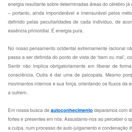
energia resultante sobre determinadas áreas do cérebro j
– portanto, ainda imponderável e imensurável pelos méto
definido pelas peculiaridades de cada indivíduo, de aco
essência primordial. É energia pura.
No nosso pensamento ocidental extremamente racional não
passa a ser definida do ponto de vista de ‘bem ou mal’, con
Sentir não implica obrigatoriamente em liberar de for
consciência. Outra é dar uma de psicopata. Mesmo porqu
movimentos internos e sua força, orientando os fluxos da 
a outrem.
Em nossa busca de
autoconhecimento
deparamos com dif
fortes e presentes em nós. Assustamo-nos ao perceber o qu
a culpa, num processo de auto-julgamento e condenação def