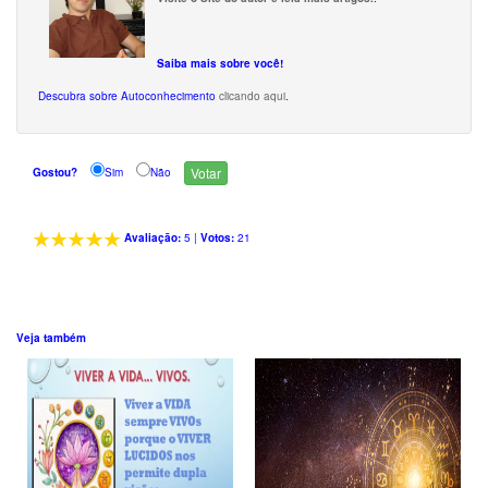
Saiba mais sobre você!
Descubra sobre Autoconhecimento
clicando aqui
.
Gostou?
Sim
Não
Avaliação:
5
|
Votos:
21
Veja também