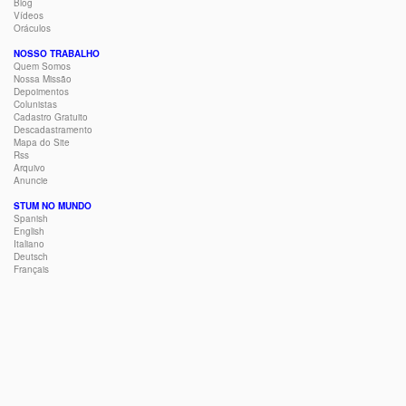
Blog
Vídeos
Oráculos
NOSSO TRABALHO
Quem Somos
Nossa Missão
Depoimentos
Colunistas
Cadastro Gratuito
Descadastramento
Mapa do Site
Rss
Arquivo
Anuncie
STUM NO MUNDO
Spanish
English
Italiano
Deutsch
Français