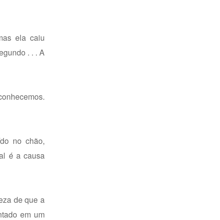
mas ela caiu
undo . . . A
 conhecemos.
ído no chão,
al é a causa
eza de que a
intado em um