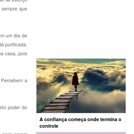
r sempre que
com um dia de
á purificada.
na casa, pois
l. Percebem a
elo poder do
A confiança começa onde termina o
controle