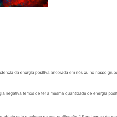
ciência da energia positiva ancorada em nós ou no nosso grup
a negativa temos de ter a mesma quantidade de energia posit
 objeto vale o esforço de sua purificação ? Serei capaz de gera