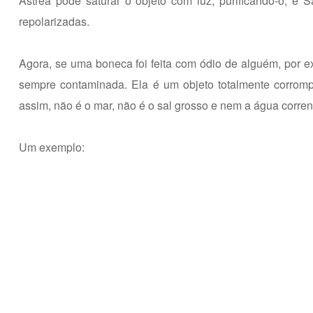
Astrea pode saturar o objeto com luz, purificando-o, e
repolarizadas.
Agora, se uma boneca foi feita com ódio de alguém, por e
sempre contaminada. Ela é um objeto totalmente corrompi
assim, não é o mar, não é o sal grosso e nem a água corrent
Um exemplo: