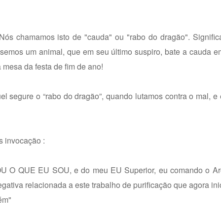
s chamamos isto de "cauda" ou "rabo do dragão". Signific
semos um animal, que em seu último suspiro, bate a cauda e
 mesa da festa de fim de ano!
 segure o “rabo do dragão”, quando lutamos contra o mal, e 
s invocação :
U O QUE EU SOU, e do meu EU Superior, eu comando o Arc
ativa relacionada a este trabalho de purificação que agora ini
mém"