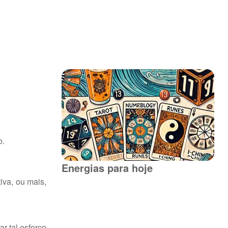
o.
Energias para hoje
iva, ou mais,
r tal esforço