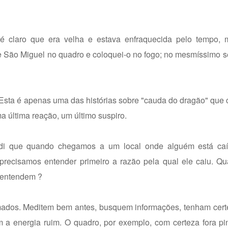
 claro que era velha e estava enfraquecida pelo tempo, 
ão Miguel no quadro e coloquei-o no fogo; no mesmíssimo seg
Esta é apenas uma das histórias sobre "cauda do dragão" que
 última reação, um último suspiro.
ndi que quando chegamos a um local onde alguém está ca
precisamos entender primeiro a razão pela qual ele caiu. Qu
, entendem ?
mados. Meditem bem antes, busquem informações, tenham cert
m a energia ruim. O quadro, por exemplo, com certeza fora p