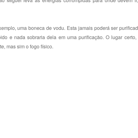
 São Miguel leva as energias corrompidas para onde devem ir
xemplo, uma boneca de vodu. Esta jamais poderá ser purificad
do e nada sobraria dela em uma purificação. O lugar certo, 
e, mas sim o fogo físico.