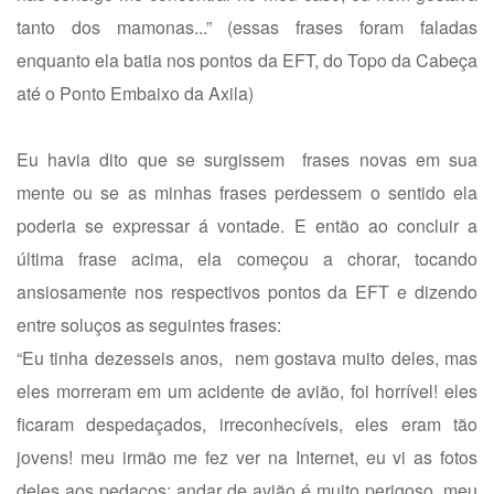
tanto dos mamonas...” (essas frases foram faladas
enquanto ela batia nos pontos da EFT, do Topo da Cabeça
até o Ponto Embaixo da Axila)
Eu havia dito que se surgissem frases novas em sua
mente ou se as minhas frases perdessem o sentido ela
poderia se expressar á vontade. E então ao concluir a
última frase acima, ela começou a chorar, tocando
ansiosamente nos respectivos pontos da EFT e dizendo
entre soluços as seguintes frases:
“Eu tinha dezesseis anos, nem gostava muito deles, mas
eles morreram em um acidente de avião, foi horrível! eles
ficaram despedaçados, irreconhecíveis, eles eram tão
jovens! meu irmão me fez ver na Internet, eu vi as fotos
deles aos pedaços; andar de avião é muito perigoso, meu