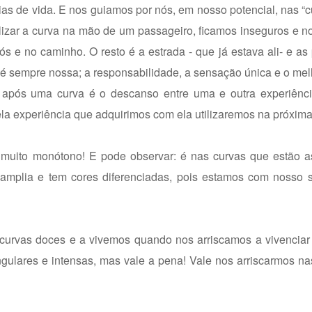
s de vida. E nos guiamos por nós, em nosso potencial, nas “c
lizar a curva na mão de um passageiro, ficamos inseguros e 
s e no caminho. O resto é a estrada - que já estava ali- e a
 sempre nossa; a responsabilidade, a sensação única e o mel
to após uma curva é o descanso entre uma e outra experiênc
la experiência que adquirimos com ela utilizaremos na próxima
a muito monótono! E pode observar: é nas curvas que estão a
e amplia e tem cores diferenciadas, pois estamos com nosso 
curvas doces e a vivemos quando nos arriscamos a vivenciar
ingulares e intensas, mas vale a pena! Vale nos arriscarmos na