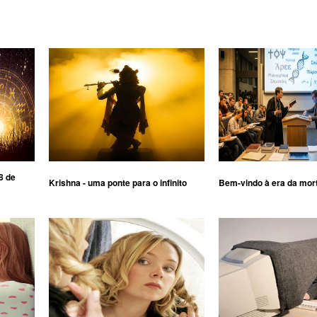
8 de
Krishna - uma ponte para o infinito
Bem-vindo à era da mor