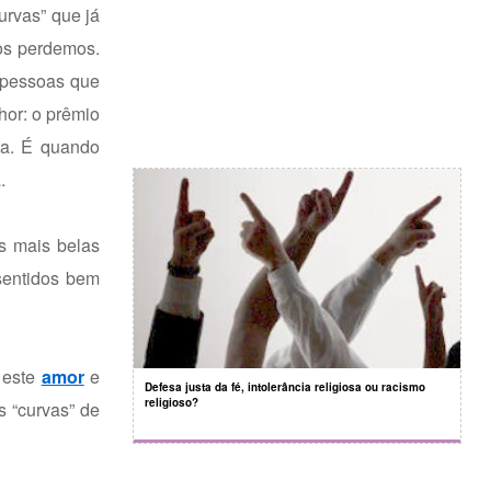
urvas” que já
nos perdemos.
s pessoas que
hor: o prêmio
ia. É quando
.
s mais belas
sentidos bem
 este
amor
e
Defesa justa da fé, intolerância religiosa ou racismo
religioso?
s “curvas” de