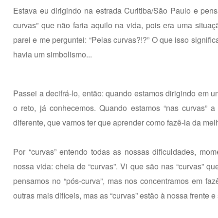
Estava eu dirigindo na estrada Curitiba/São Paulo e pe
curvas” que não faria aquilo na vida, pois era uma sit
parei e me perguntei: “Pelas curvas?!?” O que isso signifi
havia um simbolismo...
Passei a decifrá-lo, então: quando estamos dirigindo em u
o reto, já conhecemos. Quando estamos “nas curvas” a 
diferente, que vamos ter que aprender como fazê-la da mel
Por “curvas” entendo todas as nossas dificuldades, mo
nossa vida: cheia de “curvas”. Vi que são nas “curvas” 
pensamos no “pós-curva”, mas nos concentramos em fazê
outras mais difíceis, mas as “curvas” estão à nossa frente