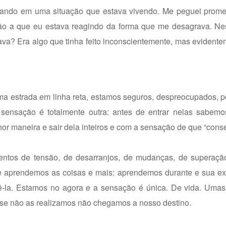
nsando em uma situação que estava vivendo. Me peguei prome
uação a que eu estava reagindo da forma que me desagrava. N
cava? Era algo que tinha feito inconscientemente, mas evidente
ma estrada em linha reta, estamos seguros, despreocupados, poi
sensação é totalmente outra: antes de entrar nelas sabemos
hor maneira e sair dela inteiros e com a sensação de que “cons
mentos de tensão, de desarranjos, de mudanças, de superaçã
que aprendemos as coisas e mais: aprendemos durante e sua e
-la. Estamos no agora e a sensação é única. De vida. Umas 
 e se não as realizamos não chegamos a nosso destino.