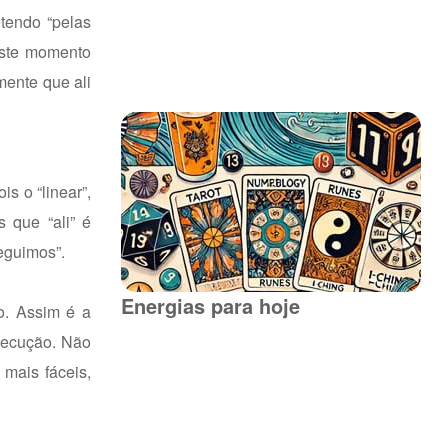
tendo “pelas
este momento
mente que ali
s o “linear”,
 que “ali” é
eguimos”.
Energias para hoje
o. Assim é a
xecução. Não
mais fáceis,