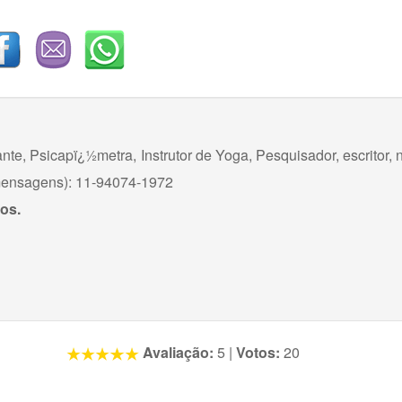
te, Psicapï¿½metra, Instrutor de Yoga, Pesquisador, escritor, 
 mensagens): 11-94074-1972
gos.
Avaliação:
5
|
Votos:
20