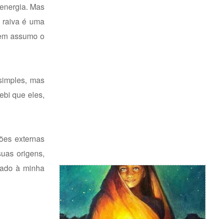
 energia. Mas
a raiva é uma
quem assumo o
simples, mas
bi que eles,
ões externas
uas origens,
rado à minha