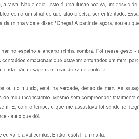
, a raiva. Não o ódio - este é uma ilusão nociva, um desvio de
ímbico como um sinal de que algo precisa ser enfrentado. Ess
a da minha vida e dizer: "Chega! A partir de agora, sou eu 
olhar no espelho e encarar minha sombra. Foi nesse gesto - 
s conteúdos emocionais que estavam enterrados em mim, perce
minada, não desaparece - mas deixa de controlar.
s ou no mundo, está, na verdade, dentro de mim. As situaç
 do meu inconsciente. Mesmo sem compreender totalmente s
assem. E, com o tempo, o que me assustava foi sendo reinteg
ce - até o que dói.
 eu vá, ela vai comigo. Então resolvi iluminá-la.