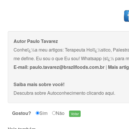
Autor
Paulo Tavarez
Conheï¿½a meu artigos: Terapeuta Holï¿½stico, Palestran
me define. Eu sou o que Eu sou! Whatsapp (sï¿½ para
E-mail:
paulo.tavarez@brazilfoods.com.br
|
Mais arti
Saiba mais sobre você!
Descubra sobre Autoconhecimento
clicando aqui
.
Gostou?
Sim
Não