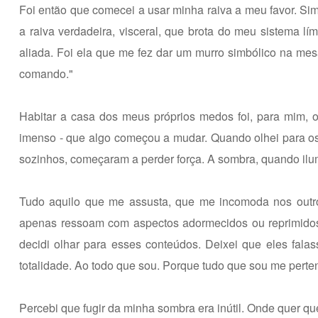
Foi então que comecei a usar minha raiva a meu favor. Sim
a raiva verdadeira, visceral, que brota do meu sistema l
aliada. Foi ela que me fez dar um murro simbólico na mes
comando."
Habitar a casa dos meus próprios medos foi, para mim, 
imenso - que algo começou a mudar. Quando olhei para o
sozinhos, começaram a perder força. A sombra, quando ilu
Tudo aquilo que me assusta, que me incomoda nos outro
apenas ressoam com aspectos adormecidos ou reprimidos
decidi olhar para esses conteúdos. Deixei que eles fal
totalidade. Ao todo que sou. Porque tudo que sou me perten
Percebi que fugir da minha sombra era inútil. Onde quer que