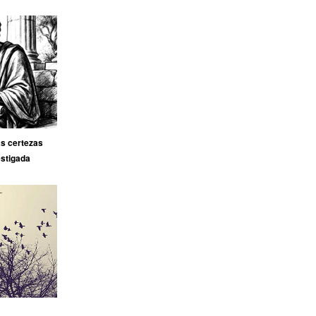
as certezas
estigada