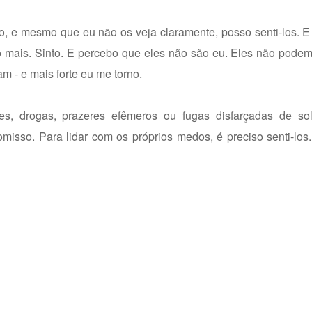
, e mesmo que eu não os veja claramente, posso senti-los. E
 mais. Sinto. E percebo que eles não são eu. Eles não podem
am - e mais forte eu me torno.
es, drogas, prazeres efêmeros ou fugas disfarçadas de so
so. Para lidar com os próprios medos, é preciso senti-los. 