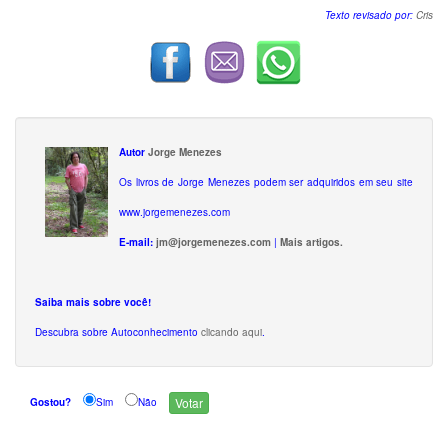
Texto revisado por:
Cris
Autor
Jorge Menezes
Os livros de Jorge Menezes podem ser adquiridos em seu site
www.jorgemenezes.com
E-mail:
jm@jorgemenezes.com
|
Mais artigos.
Saiba mais sobre você!
Descubra sobre Autoconhecimento
clicando aqui
.
Gostou?
Sim
Não