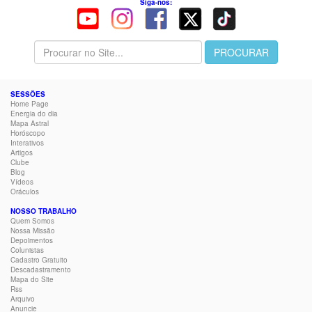
Siga-nos:
SESSÕES
Home Page
Energia do dia
Mapa Astral
Horóscopo
Interativos
Artigos
Clube
Blog
Vídeos
Oráculos
NOSSO TRABALHO
Quem Somos
Nossa Missão
Depoimentos
Colunistas
Cadastro Gratuito
Descadastramento
Mapa do Site
Rss
Arquivo
Anuncie