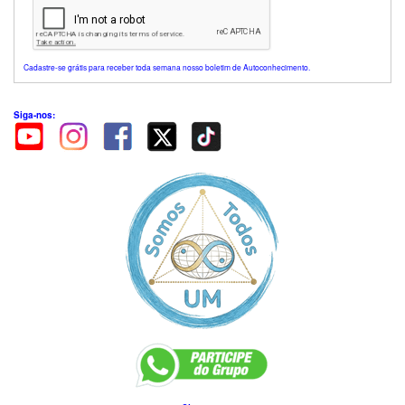
Cadastre-se grátis para receber toda semana nosso boletim de Autoconhecimento.
Siga-nos: